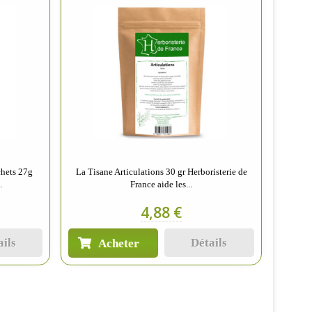
chets 27g
La Tisane Articulations 30 gr Herboristerie de
.
France aide les...
4,88 €
ails
Détails
Acheter