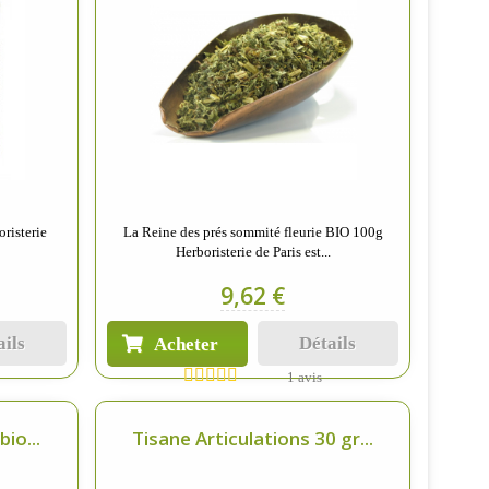
oristerie
La Reine des prés sommité fleurie BIO 100g
Herboristerie de Paris est...
9,62 €
ails
Détails
Acheter
1 avis
io...
Tisane Articulations 30 gr...