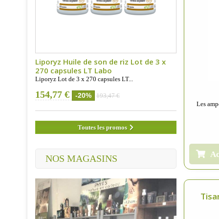
Liporyz Huile de son de riz Lot de 3 x
270 capsules LT Labo
Liporyz Lot de 3 x 270 capsules LT...
154,77 €
-20%
193,47 €
Les amp
Toutes les promos
Ac
NOS MAGASINS
Tisa