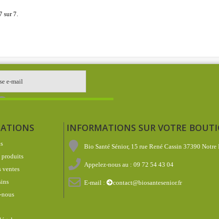
7 sur 7.
ATIONS
INFORMATIONS SUR VOTRE BOUT
s
Bio Santé Sénior, 15 rue René Cassin 37390 Notre
produits
Appelez-nous au :
09 72 54 43 04
 ventes
ins
E-mail :
contact@biosantesenior.fr
-nous