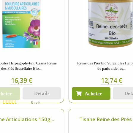
oules Harpagophytum Cassis Reine
Reine des Prés bio 90 gélules Herb
des Prés Scutellaire Bio...
de paris aide les...
16,39 €
12,74 €
Détails
Dét
heter
Acheter
8 avis
ne Articulations 150g...
Tisane Reine des Prés b