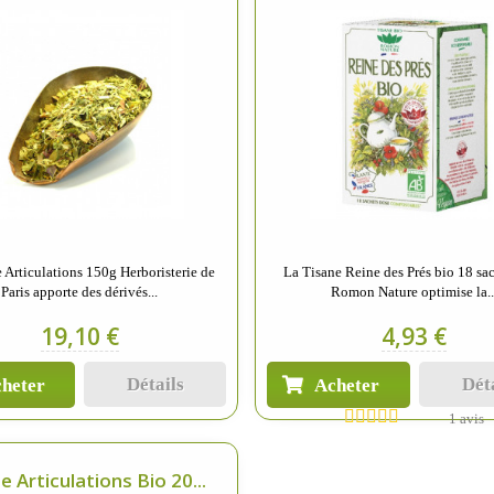
 Articulations 150g Herboristerie de
La Tisane Reine des Prés bio 18 sa
Paris apporte des dérivés...
Romon Nature optimise la..
19,10 €
4,93 €
Détails
Dét
heter
Acheter
1 avis
e Articulations Bio 20...