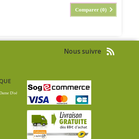
Comparer (
0
)
Nous suivre
IQUE
 Dame D'oé