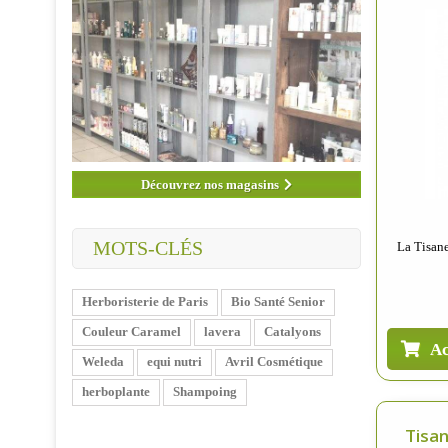
Découvrez nos magasins
MOTS-CLÉS
La Tisane
Herboristerie de Paris
Bio Santé Senior
Couleur Caramel
lavera
Catalyons
Ac
Weleda
equi nutri
Avril Cosmétique
herboplante
Shampoing
Tisan