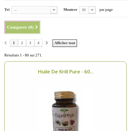
Tri
Montrer
par page
--
80
Comparer (
0
)
1
2
3
4
Afficher tout
Résultats 1 - 80 sur 271.
Huile De Krill Pure - 60...