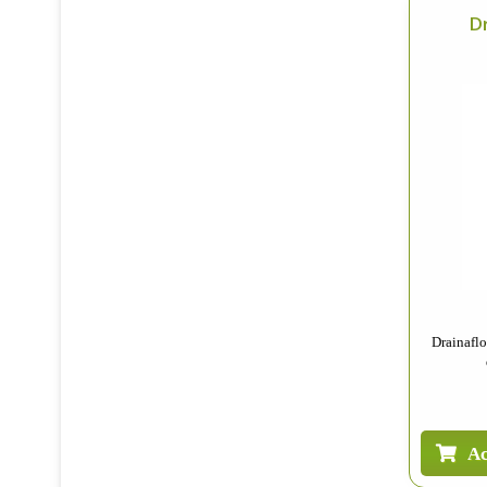
Dr
Drainafl
Ac