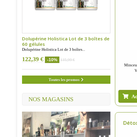
Dolupérine Holistica Lot de 3 boîtes de
60 gélules
Dolupérine Holistica Lot de 3 boîtes...
122,39 €
-10%
135,99 €
Minceur
V
Toutes les promos
Ac
NOS MAGASINS
Détox