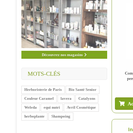
Découvrez nos magasins
MOTS-CLÉS
Comp
per
Herboristerie de Paris
Bio Santé Senior
Couleur Caramel
lavera
Catalyons
Ac
Weleda
equi nutri
Avril Cosmétique
herboplante
Shampoing
In