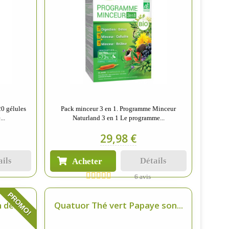
0 gélules
Pack minceur 3 en 1. Programme Minceur
..
Naturland 3 en 1 Le programme...
29,98 €
ails
Détails
Acheter
6 avis
PROMO!
de...
Quatuor Thé vert Papaye son...