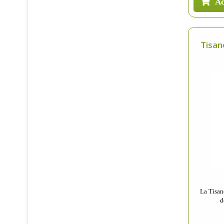
Ac
Tisan
La Tisan
d