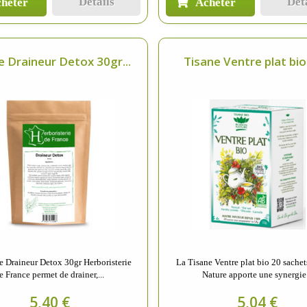
Détails
Dét
heter
Acheter
e Draineur Detox 30gr...
Tisane Ventre plat bio 
e Draineur Detox 30gr Herboristerie
La Tisane Ventre plat bio 20 sach
e France permet de drainer,...
Nature apporte une synergie.
5,40 €
5,04 €