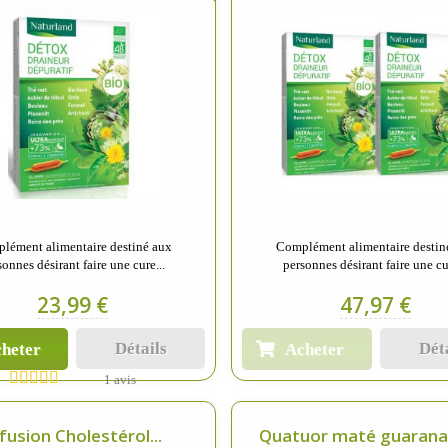
lément alimentaire destiné aux
Complément alimentaire destin
sonnes désirant faire une cure...
personnes désirant faire une cur
23,99 €
47,97 €
Détails
Dét
heter
Acheter
1 avis
fusion Cholestérol...
Quatuor maté guarana 