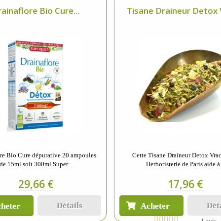
ainaflore Bio Cure...
Tisane Draineur Detox V
ore Bio Cure dépurative 20 ampoules
Cette Tisane Draineur Detox Vra
de 15ml soit 300ml Super...
Herboristerie de Paris aide à.
29,66 €
17,96 €
Détails
Dét
heter
Acheter
1 avis