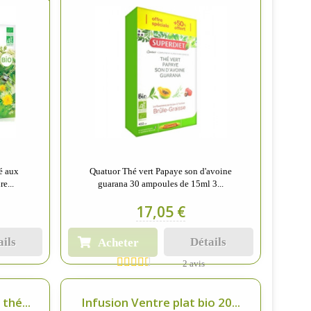
é aux
Quatuor Thé vert Papaye son d'avoine
e...
guarana 30 ampoules de 15ml 3...
17,05 €
ails
Détails
Acheter
2 avis
thé...
Infusion Ventre plat bio 20...