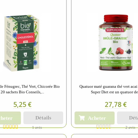
 de Fénugrec, Thé Vert, Chicorée Bio
Quatuor maté guarana thé vert aca
20 sachets Bio Conseils,...
Super Diet est un quatuor de.
5,25 €
27,78 €
Détails
Dét
heter
Acheter
1 avis
2 avis