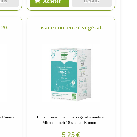
ails
Détails
Acheter
20...
Tisane concentré végétal...
ets Romon
Cette Tisane concentré végétal stimulant
..
Mieux mincir 18 sachets Romon...
5,25 €