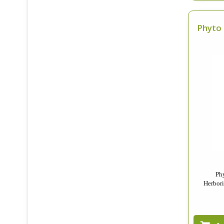
Phyto 
Ph
Herboris