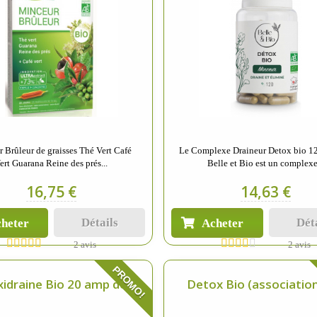
 Brûleur de graisses Thé Vert Café
Le Complexe Draineur Detox bio 12
ert Guarana Reine des prés...
Belle et Bio est un complexe.
16,75 €
14,63 €
Détails
Dét
heter
Acheter
2 avis
2 avis
PROMO!
idraine Bio 20 amp de...
Detox Bio (association 