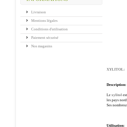
Livraison
Mentions légales
Conditions d'utilisation
Paiement sécurisé
Nos magasins
X
YLITOL:
Description:
Le
xylitol
est
les pays nor
Ses nombreux
Utilisation: