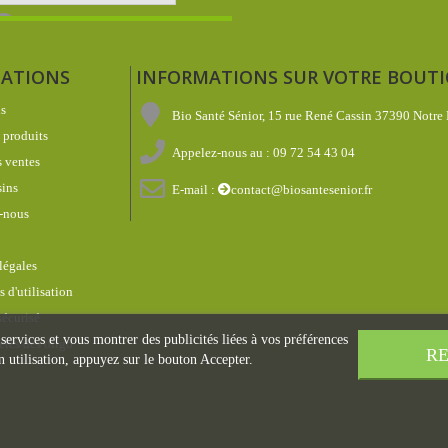
ATIONS
INFORMATIONS SUR VOTRE BOUT
s
Bio Santé Sénior, 15 rue René Cassin 37390 Notre
produits
Appelez-nous au :
09 72 54 43 04
 ventes
ins
E-mail :
contact@biosantesenior.fr
-nous
légales
 d'utilisation
écurisé
 services et vous montrer des publicités liées à vos préférences
étés des oligo
RE
 utilisation, appuyez sur le bouton Accepter.