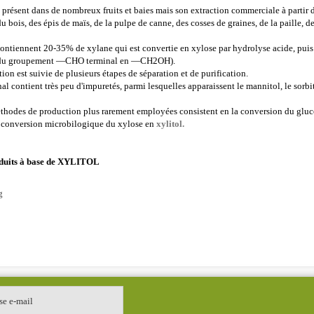
 présent dans de nombreux fruits et baies mais son extraction commerciale à partir d
t du bois, des épis de maïs, de la pulpe de canne, des cosses de graines, de la paille,
ontiennent 20-35% de xylane qui est convertie en xylose par hydrolyse acide, puis 
 du groupement —CHO terminal en —CH2OH).
on est suivie de plusieurs étapes de séparation et de purification.
al contient très peu d'impuretés, parmi lesquelles apparaissent le mannitol, le sorbito
thodes de production plus rarement employées consistent en la conversion du gluco
la conversion microbilogique du xylose en
xylitol.
oduits à base de XYLITOL
g