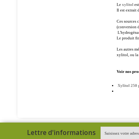
Le
xylitol
est
Il est extrai
Ces sources c
(conversion
L'hydrogénati
Le produit fin
Les autres mé
xylitol, ou 
Voir nos pr
Xylitol 250 
Lettre d'informations