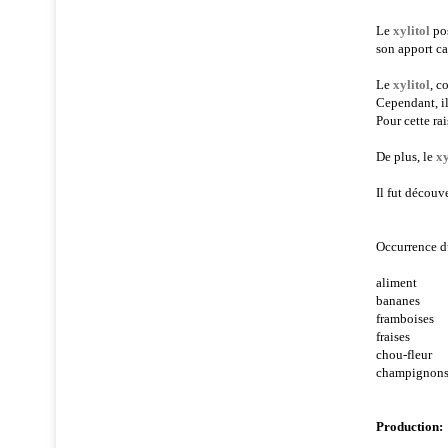
Le
xylitol
pos
son apport ca
Le
xylitol
, c
Cependant, il
Pour cette rai
De plus, le
xy
Il fut découv
Occurrence d
aliment mg
bana
frambo
frais
chou-f
champignon
Production: