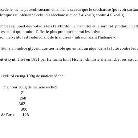
sède le même pouvoir sucrant et la même saveur que le saccharose (pouvoir sucrant
lorique est inférieur à celui du saccharose avec 2,4 kcal/g contre 4,0 kcal/g.
omme la plupart des polyols tels l'érythritol, le mannitol et le sorbitol, produit un e
 est celui qui produit l'effet le plus prononcé parmi les polyols.
son, le xylitol est l'édulcorant de friandises « rafraîchissant l'haleine ».
litol
a un indice glycémique très faible qui en fait un atout dans la lutte contre le
ert et synthétisé en 1891 par Hermann Emil Fischer, chimiste allemand, et ses associ
u xylitol en mg/100g de matière sèche :
 pour 100g de matière sèche5
nes 21
ises 268
es 362
leur 300
s de Paris 128