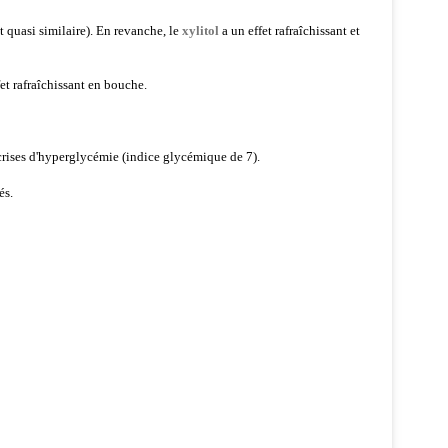
 quasi similaire). En revanche, le
xylitol
a un effet rafraîchissant et
ffet rafraîchissant en bouche.
s crises d'hyperglycémie (indice glycémique de 7).
és.