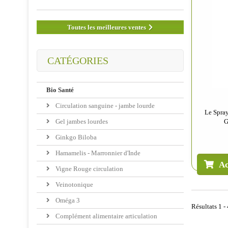
Toutes les meilleures ventes
CATÉGORIES
Bio Santé
Circulation sanguine - jambe lourde
Le Spra
G
Gel jambes lourdes
Ginkgo Biloba
Hamamelis - Marronnier d'Inde
Ac
Vigne Rouge circulation
Veinotonique
Oméga 3
Résultats 1 - 
Complément alimentaire articulation