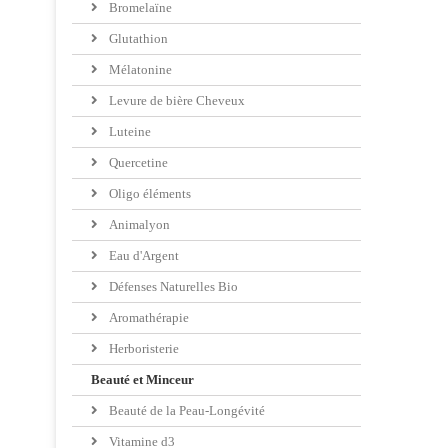
Bromelaïne
Glutathion
Mélatonine
Levure de bière Cheveux
Luteine
Quercetine
Oligo éléments
Animalyon
Eau d'Argent
Défenses Naturelles Bio
Aromathérapie
Herboristerie
Beauté et Minceur
Beauté de la Peau-Longévité
Vitamine d3