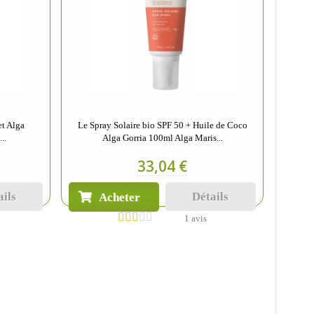
et Alga
Le Spray Solaire bio SPF 50 + Huile de Coco
..
Alga Gorria 100ml Alga Maris...
33,04 €
ails
Détails
Acheter
1 avis