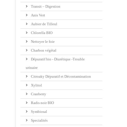
Transit – Digestion
Anis Vert
Aubier de Tilleul
Chlorella BIO
Nettoyer le foie
Charbon végétal
Dépuratif bio - Diurétique -Trouble
urinaire
Citroaky Dépuratif et Décontamination
Xylitol
Cranberry
Radis noir BIO
Symbiosal
Specialités