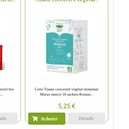
terol bio
Cette Tisane concentré végétal stimulant
...
Mieux mincir 18 sachets Romon...
5,25 €
ails
Détails
Acheter