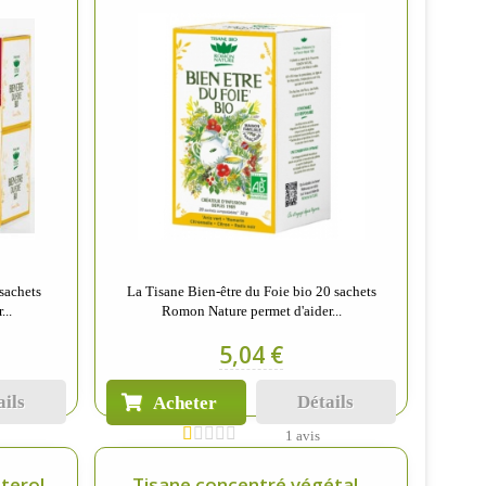
 sachets
La Tisane Bien-être du Foie bio 20 sachets
...
Romon Nature permet d'aider...
5,04 €
ails
Détails
Acheter
1 avis
erol...
Tisane concentré végétal...