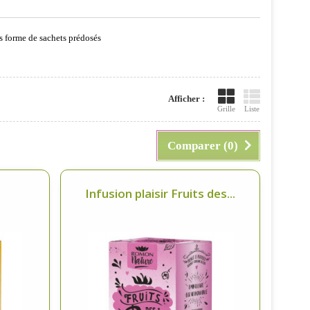
us forme de sachets prédosés
Afficher :
Grille
Liste
Comparer (
0
)
.
Infusion plaisir Fruits des...