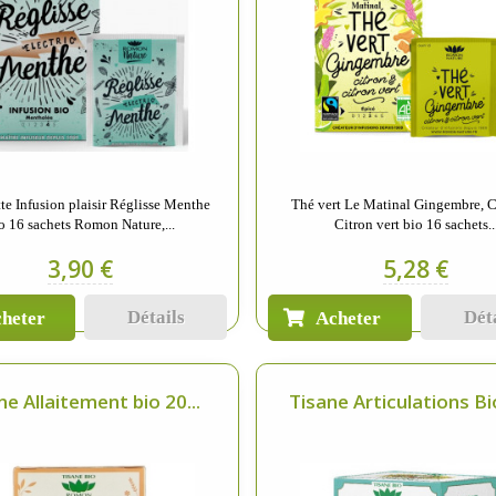
te Infusion plaisir Réglisse Menthe
Thé vert Le Matinal Gingembre, C
o 16 sachets Romon Nature,...
Citron vert bio 16 sachets..
3,90 €
5,28 €
Détails
Dét
heter
Acheter
ne Allaitement bio 20...
Tisane Articulations Bio