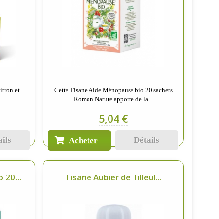
itron et
Cette Tisane Aide Ménopause bio 20 sachets
.
Romon Nature apporte de la...
5,04 €
ails
Détails
Acheter
 20...
Tisane Aubier de Tilleul...