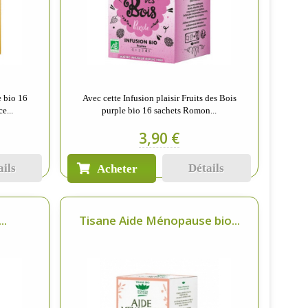
e bio 16
Avec cette Infusion plaisir Fruits des Bois
e...
purple bio 16 sachets Romon...
3,90 €
ails
Détails
Acheter
..
Tisane Aide Ménopause bio...