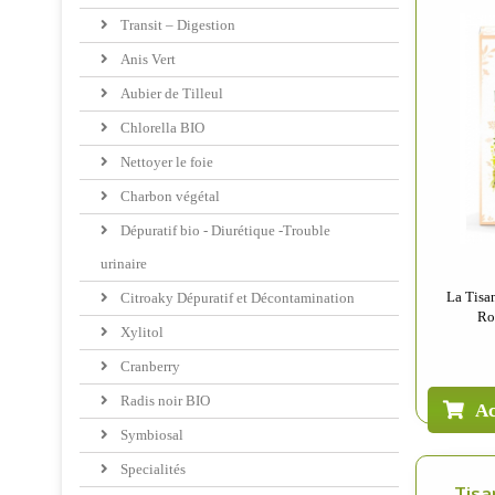
Transit – Digestion
Anis Vert
Aubier de Tilleul
Chlorella BIO
Nettoyer le foie
Charbon végétal
Dépuratif bio - Diurétique -Trouble
urinaire
La Tisa
Citroaky Dépuratif et Décontamination
Ro
Xylitol
Cranberry
Radis noir BIO
Ac
Symbiosal
Specialités
Tisa