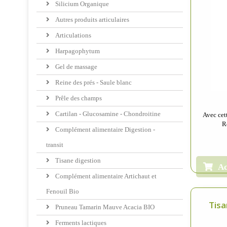
Silicium Organique
Autres produits articulaires
Articulations
Harpagophytum
Gel de massage
Reine des prés - Saule blanc
Prêle des champs
Cartilan - Glucosamine - Chondroitine
Avec cet
R
Complément alimentaire Digestion -
transit
Tisane digestion
Ac
Complément alimentaire Artichaut et
Fenouil Bio
Tisa
Pruneau Tamarin Mauve Acacia BIO
Ferments lactiques