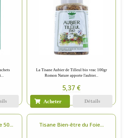
achets
La Tisane Aubier de Tilleul bio vrac 100gr
...
Romon Nature apporte l'aubier...
5,37 €
ails
Détails
Acheter
 50...
Tisane Bien-être du Foie...