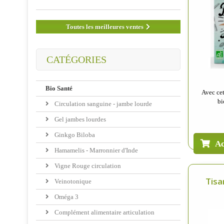
Toutes les meilleures ventes
CATÉGORIES
Bio Santé
Avec cet
bi
Circulation sanguine - jambe lourde
Gel jambes lourdes
Ginkgo Biloba
Ac
Hamamelis - Marronnier d'Inde
Vigne Rouge circulation
Tisa
Veinotonique
Oméga 3
Complément alimentaire articulation