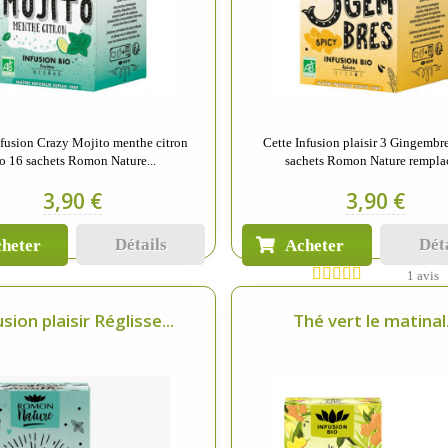
nfusion Crazy Mojito menthe citron
Cette Infusion plaisir 3 Gingembr
o 16 sachets Romon Nature...
sachets Romon Nature remplac
3,90 €
3,90 €
Détails
Dét
heter
Acheter
1 avis
sion plaisir Réglisse...
Thé vert le matinal.