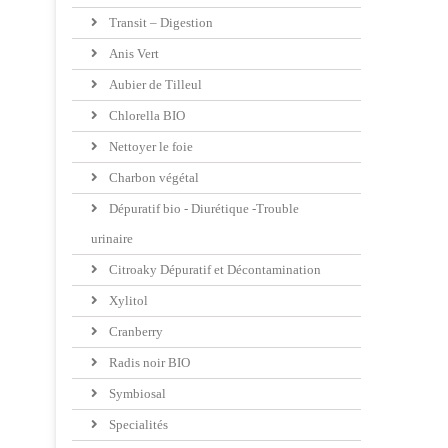
Transit – Digestion
Anis Vert
Aubier de Tilleul
Chlorella BIO
Nettoyer le foie
Charbon végétal
Dépuratif bio - Diurétique -Trouble
urinaire
Citroaky Dépuratif et Décontamination
Xylitol
Cranberry
Radis noir BIO
Symbiosal
Specialités