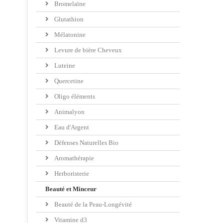
Bromelaïne
Glutathion
Mélatonine
Levure de bière Cheveux
Luteine
Quercetine
Oligo éléments
Animalyon
Eau d'Argent
Défenses Naturelles Bio
Aromathérapie
Herboristerie
Beauté et Minceur
Beauté de la Peau-Longévité
Vitamine d3