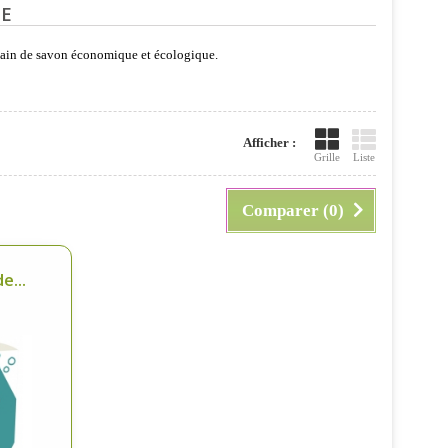
CE
pain de savon économique et écologique.
Afficher :
Grille
Liste
Comparer (
0
)
e...