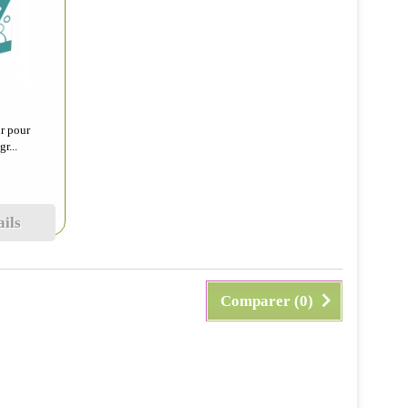
r pour
r...
ails
Comparer (
0
)