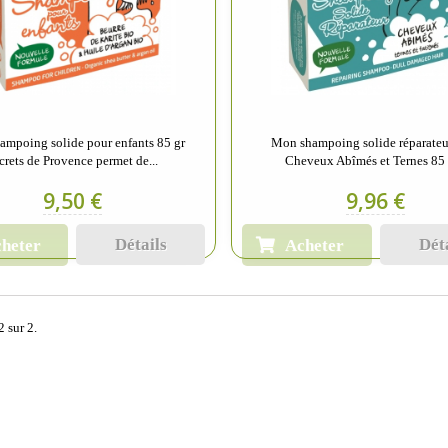
mpoing solide pour enfants 85 gr
Mon shampoing solide réparateu
crets de Provence permet de...
Cheveux Abîmés et Ternes 85 g
9,50 €
9,96 €
Détails
Dét
heter
Acheter
2 sur 2.