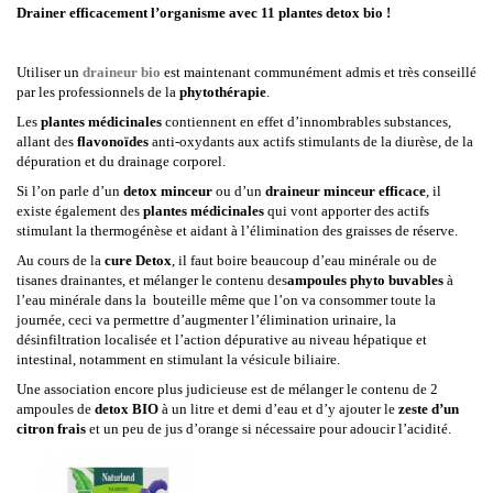
Drainer efficacement l’organisme avec 11 plantes detox bio !
Utiliser un
draineur bio
est maintenant communément admis et très conseillé
par les professionnels de la
phytothérapie
.
Les
plantes médicinales
contiennent en effet d’innombrables substances,
allant des
flavonoïdes
anti-oxydants aux actifs stimulants de la diurèse, de la
dépuration et du drainage corporel.
Si l’on parle d’un
detox minceur
ou d’un
draineur minceur efficace
, il
existe également des
plantes médicinales
qui vont apporter des actifs
stimulant la thermogénèse et aidant à l’élimination des graisses de réserve.
Au cours de la
cure Detox
, il faut boire beaucoup d’eau minérale ou de
tisanes drainantes, et mélanger le contenu des
ampoules phyto buvables
à
l’eau minérale dans la bouteille même que l’on va consommer toute la
journée, ceci va permettre d’augmenter l’élimination urinaire, la
désinfiltration localisée et l’action dépurative au niveau hépatique et
intestinal, notamment en stimulant la vésicule biliaire.
Une association encore plus judicieuse est de mélanger le contenu de 2
ampoules de
detox BIO
à un litre et demi d’eau et d’y ajouter le
zeste d’un
citron frais
et un peu de jus d’orange si nécessaire pour adoucir l’acidité.