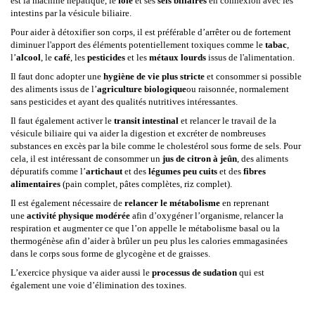
est la machine hépatique, le
foie
et ses
sels biliaires
en connexion avec les
intestins par la vésicule biliaire.
Pour aider à détoxifier son corps, il est préférable d’arrêter ou de fortement
diminuer l'apport des éléments potentiellement toxiques comme le
tabac
,
l’
alcool
, le
café
, les
pesticides
et les
métaux lourds
issus de l'alimentation.
Il faut donc adopter une
hygiène de vie plus stricte
et consommer si possible
des aliments issus de l’
agriculture biologique
ou raisonnée, normalement
sans pesticides et ayant des qualités nutritives intéressantes.
Il faut également activer le
transit intestinal
et relancer le travail de la
vésicule biliaire qui va aider la digestion et excréter de nombreuses
substances en excès par la bile comme le cholestérol sous forme de sels. Pour
cela, il est intéressant de consommer un
jus de citron à jeûn
, des aliments
dépuratifs comme l’
artichaut
et des
légumes peu cuits
et des
fibres
alimentaires
(pain complet, pâtes complètes, riz complet).
Il est également nécessaire de
relancer le métabolisme
en reprenant
une
activité physique modérée
afin d’oxygéner l’organisme, relancer la
respiration et augmenter ce que l’on appelle le métabolisme basal ou la
thermogénèse afin d’aider à brûler un peu plus les calories emmagasinées
dans le corps sous forme de glycogène et de graisses.
L’exercice physique va aider aussi le
processus de sudation
qui est
également une voie d’élimination des toxines.