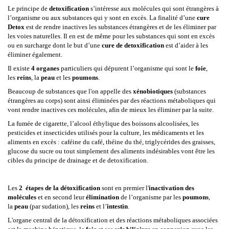
Le principe de
detoxification
s’intéresse aux molécules qui sont étrangères à
l’organisme ou aux substances qui y sont en excès. La finalité d’une
cure
Detox
est de rendre inactives les substances étrangères et de les éliminer par
les voies naturelles. Il en est de même pour les substances qui sont en excès
ou en surcharge dont le but d’une
cure de detoxification
est d’aider à les
éliminer également.
Il existe
4 organes
particuliers qui dépurent l’organisme qui sont le
foie
,
les
reins
, la
peau
et les
poumons
.
Beaucoup de substances que l'on appelle des
xénobiotiques
(substances
étrangères au corps) sont ainsi éliminées par des réactions métaboliques qui
vont rendre inactives ces molécules, afin de mieux les éliminer par la suite.
La fumée de cigarette, l’alcool éthylique des boissons alcoolisées, les
pesticides et insecticides utilisés pour la culture, les médicaments et les
aliments en excès : caféine du café, théine du thé, triglycérides des graisses,
glucose du sucre ou tout simplement des aliments indésirables vont être les
cibles du principe de drainage et de detoxification.
Les
2 étapes de la détoxification
sont en premier l'
inactivation des
molécules
et en second leur
élimination
de l’organisme par les
poumons
,
la
peau
(par sudation), les
reins
et l’
intestin
.
L'organe central de la détoxification et des réactions métaboliques associées