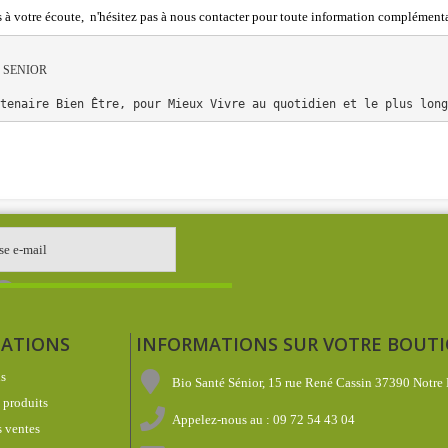
à votre écoute, n'hésitez pas à nous contacter pour toute information complémenta
 SENIOR
rtenaire Bien Être, pour Mieux Vivre au quotidien et le plus lon
ATIONS
INFORMATIONS SUR VOTRE BOUT
s
Bio Santé Sénior, 15 rue René Cassin 37390 Notre
produits
Appelez-nous au :
09 72 54 43 04
 ventes