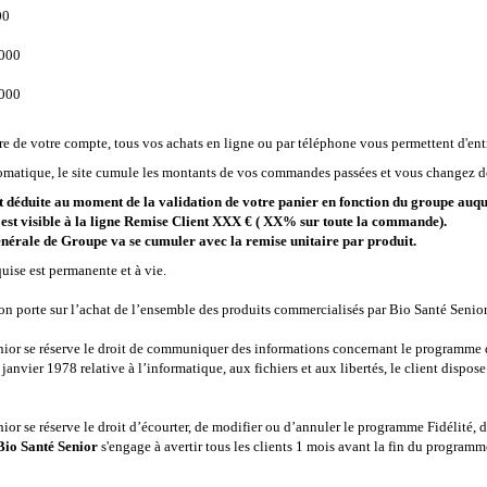
00
.000
.000
re de votre compte, tous vos achats en ligne ou par téléphone vous permettent d'ent
matique, le site cumule les montants de vos commandes passées et vous changez de
t déduite au moment de la validation de votre panier en fonction du groupe auq
 est visible à la ligne Remise Client XXX € ( XX% sur toute la commande).
nérale de Groupe va se cumuler avec la remise unitaire par produit.
uise est permanente et à vie
.
on porte sur l’achat de l’ensemble des produits commercialisés par Bio Santé Senio
nior
se réserve le droit de communiquer des informations concernant le programme de
janvier 1978 relative à l’informatique, aux fichiers et aux libertés, le client dispos
nior
se réserve le droit d’écourter, de modifier ou d’annuler le programme Fidélité, 
Bio Santé Senior
s'engage à avertir tous les clients 1 mois avant la fin du program