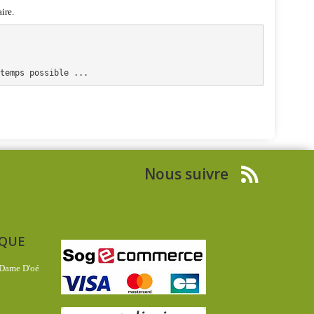
ire.
gtemps possible ...
Nous suivre
IQUE
 Dame D'oé