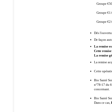
Groupe €5
Groupe €1
Groupe €2
Dés l'ouvertu
De façon auto
La remise es
Cette remise
La remise gé
La remise acq
Cette opérati
B
io
Santé Se
n°78-17 du 6 
concernant.
Bio Santé Se
Dans ce cas,