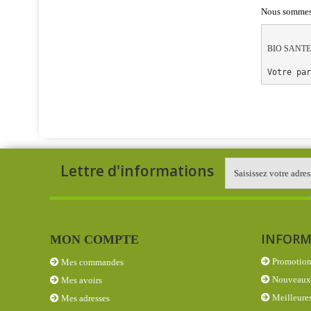
Nous sommes 
BIO SANTE
Votre pa
Lettre d'informations
INFORM
MON COMPTE
Promotion
Mes commandes
Nouveaux 
Mes avoirs
Meilleures
Mes adresses