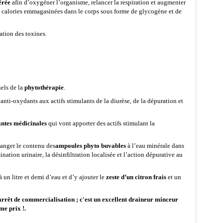
érée
afin d’oxygéner l’organisme, relancer la respiration et augmenter
es calories emmagasinées dans le corps sous forme de glycogène et de
ation des toxines.
els de la
phytothérapie
.
anti-oxydants aux actifs stimulants de la diurèse, de la dépuration et
antes médicinales
qui vont apporter des actifs stimulant la
langer le contenu des
ampoules phyto buvables
à l’eau minérale dans
tion urinaire, la désinfiltration localisée et l’action dépurative au
 un litre et demi d’eau et d’y ajouter le
zeste d’un citron frais
et un
rrêt de commercialisation ; c'est un excellent draineur minceur
e prix !.