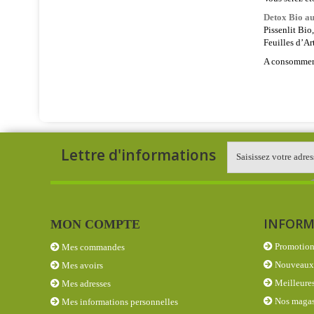
Detox Bio au
Pissenlit Bio
Feuilles d’Ar
A consommer r
Lettre d'informations
INFORM
MON COMPTE
Promotion
Mes commandes
Nouveaux 
Mes avoirs
Meilleures
Mes adresses
Nos magas
Mes informations personnelles