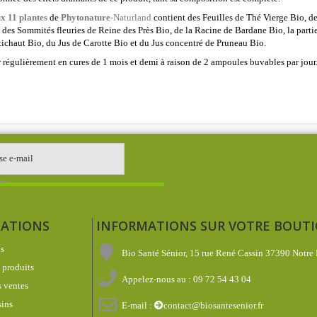
x 11 plantes
de
Phytonature
-Naturland
contient des Feuilles de Thé Vierge Bio, de
, des Sommités fleuries de Reine des Près Bio, de la Racine de Bardane Bio, la part
tichaut Bio, du Jus de Carotte Bio et du Jus concentré de Pruneau Bio.
égulièrement en cures de 1 mois et demi à raison de 2 ampoules buvables par jour
ATIONS
INFORMATIONS SUR VOTRE BOUT
s
Bio Santé Sénior, 15 rue René Cassin 37390 Notre
produits
Appelez-nous au :
09 72 54 43 04
 ventes
ins
E-mail :
contact@biosantesenior.fr