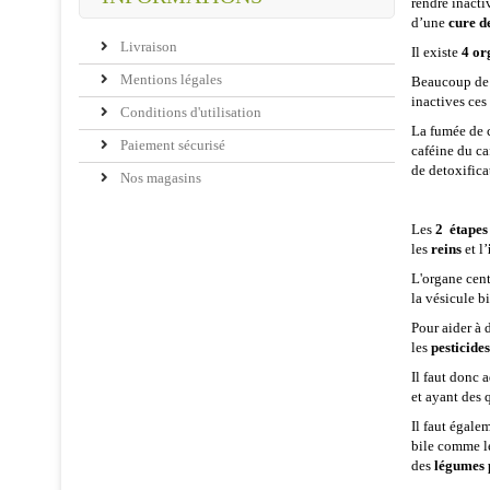
rendre inacti
d’une
cure d
Livraison
Il existe
4 or
Mentions légales
Beaucoup de 
inactives ces
Conditions d'utilisation
La fumée de c
Paiement sécurisé
caféine du ca
de detoxifica
Nos magasins
Les
2 étapes 
les
reins
et l’
L'organe cent
la vésicule bi
Pour aider à 
les
pesticides
Il faut donc 
et ayant des 
Il faut égale
bile comme le
des
légumes 