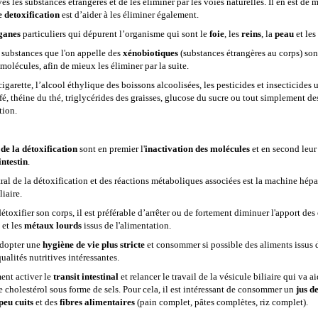
ves les substances étrangères et de les éliminer par les voies naturelles. Il en est d
e detoxification
est d’aider à les éliminer également.
ganes
particuliers qui dépurent l’organisme qui sont le
foie
, les
reins
, la
peau
et les
substances que l'on appelle des
xénobiotiques
(substances étrangères au corps) son
 molécules, afin de mieux les éliminer par la suite.
igarette, l’alcool éthylique des boissons alcoolisées, les pesticides et insecticides u
fé, théine du thé, triglycérides des graisses, glucose du sucre ou tout simplement des
tion.
de la détoxification
sont en premier l'
inactivation des molécules
et en second leu
intestin
.
ral de la détoxification et des réactions métaboliques associées est la machine hépa
liaire.
détoxifier son corps, il est préférable d’arrêter ou de fortement diminuer l'apport 
et les
métaux lourds
issus de l'alimentation.
adopter une
hygiène de vie plus stricte
et consommer si possible des aliments issus d
qualités nutritives intéressantes.
ment activer le
transit intestinal
et relancer le travail de la vésicule biliaire qui va 
 cholestérol sous forme de sels. Pour cela, il est intéressant de consommer un
jus d
peu cuits
et des
fibres alimentaires
(pain complet, pâtes complètes, riz complet).