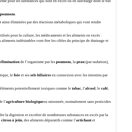
e même pour les substances qui sont en excès ou en surcharge dont le but
poumons
.
t ainsi éliminées par des réactions métaboliques qui vont rendre
tilisés pour la culture, les médicaments et les aliments en excès :
 aliments indésirables vont être les cibles du principe de drainage et
r
élimination
de l’organisme par les
poumons
, la
peau
(par sudation),
tique, le
foie
et ses
sels biliaires
en connexion avec les intestins par
des éléments potentiellement toxiques comme le
tabac
, l’
alcool
, le
café
,
e l’
agriculture biologique
ou raisonnée, normalement sans pesticides
aider la digestion et excréter de nombreuses substances en excès par la
e citron à jeûn
, des aliments dépuratifs comme l’
artichaut
et