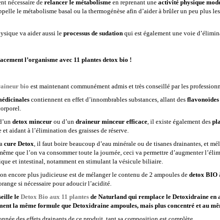
ent nécessaire de
relancer le métabolisme
en reprenant une
activité physique mod
ppelle le métabolisme basal ou la thermogénèse afin d’aider à brûler un peu plus l
ysique va aider aussi le
processus de sudation
qui est également une voie d’élimin
cacement l’organisme avec 11 plantes detox bio !
aineur bio
est maintenant communément admis et très conseillé par les professionn
médicinales
contiennent en effet d’innombrables substances, allant des
flavonoïdes
corporel.
 d’un
detox minceur
ou d’un
draineur minceur efficace
, il existe également des
pl
et aidant à l’élimination des graisses de réserve.
la
cure Detox
, il faut boire beaucoup d’eau minérale ou de tisanes drainantes, et mé
même que l’on va consommer toute la journée, ceci va permettre d’augmenter l’élimina
que et intestinal, notamment en stimulant la vésicule biliaire.
ion encore plus judicieuse est de mélanger le contenu de 2 ampoules de
detox BIO
à
orange si nécessaire pour adoucir l’acidité.
eille le
Detox Bio aux 11 plantes
de Naturland qui remplace le Detoxidraine en a
ment la même formule que Detoxidraine ampoules, mais plus concentré et au mêm
onnée des effets drainants de ce produit, tant sa composition est complète.