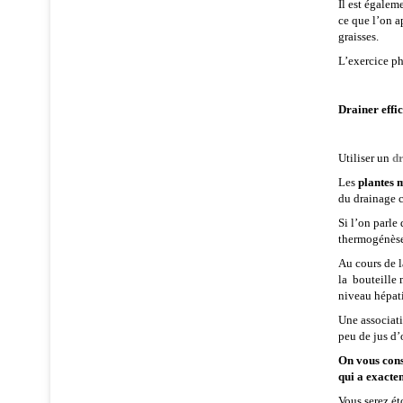
Il est égalem
ce que l’on a
graisses.
L’exercice ph
Drainer effi
Utiliser un
dr
Les
plantes 
du drainage 
Si l’on parle
thermogénèse 
Au cours de 
la bouteille 
niveau hépati
Une associat
peu de jus d’
On vous cons
qui a exacte
Vous serez ét