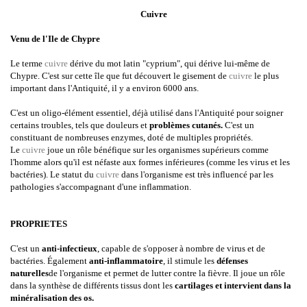
Cuivre
Venu de l'Ile de Chypre
Le terme
cuivre
dérive du mot latin "cyprium", qui dérive lui-même de
Chypre. C'est sur cette île que fut découvert le gisement de
cuivre
le plus
important dans l'Antiquité, il y a environ 6000 ans.
C'est un oligo-élément essentiel, déjà utilisé dans l'Antiquité pour soigner
certains troubles, tels que douleurs et
problèmes cutanés.
C'est un
constituant de nombreuses enzymes, doté de multiples propriétés.
Le
cuivre
joue un rôle bénéfique sur les organismes supérieurs comme
l'homme alors qu'il est néfaste aux formes inférieures (comme les virus et les
bactéries). Le statut du
cuivre
dans l'organisme est très influencé par les
pathologies s'accompagnant d'une inflammation.
PROPRIETES
C'est un
anti-infectieux
, capable de s'opposer à nombre de virus et de
bactéries. Également
anti-inflammatoire
, il stimule les
défenses
naturelles
de l'organisme et permet de lutter contre la fièvre. Il joue un rôle
dans la synthèse de différents tissus dont les
cartilages et intervient dans la
minéralisation des os.