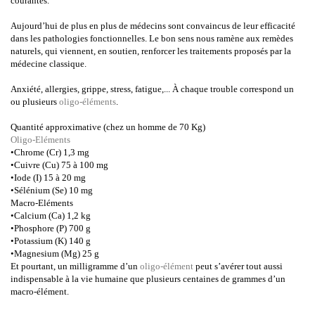
courantes.
Aujourd’hui de plus en plus de médecins sont convaincus de leur efficacité
dans les pathologies fonctionnelles. Le bon sens nous ramène aux remèdes
naturels, qui viennent, en soutien, renforcer les traitements proposés par la
médecine classique.
Anxiété, allergies, grippe, stress, fatigue,... À chaque trouble correspond un
ou plusieurs
oligo-éléments
.
Quantité approximative (chez un homme de 70 Kg)
Oligo-Eléments
•Chrome (Cr) 1,3 mg
•Cuivre (Cu) 75 à 100 mg
•Iode (I) 15 à 20 mg
•Sélénium (Se) 10 mg
Macro-Eléments
•Calcium (Ca) 1,2 kg
•Phosphore (P) 700 g
•Potassium (K) 140 g
•Magnesium (Mg) 25 g
Et pourtant, un milligramme d’un
oligo-élément
peut s’avérer tout aussi
indispensable à la vie humaine que plusieurs centaines de grammes d’un
macro-élément.