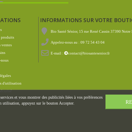
ATIONS
INFORMATIONS SUR VOTRE BOUT
s
Bio Santé Sénior, 15 rue René Cassin 37390 Notre
produits
Appelez-nous au :
09 72 54 43 04
 ventes
ins
E-mail :
contact@biosantesenior.fr
-nous
légales
 d'utilisation
écurisé
 services et vous montrer des publicités liées à vos préférences
étés des oligo
RE
 utilisation, appuyez sur le bouton Accepter.