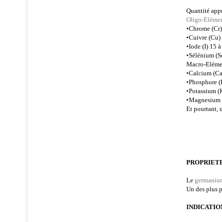
Quantité app
Oligo-Eléme
•Chrome (Cr)
•Cuivre (Cu)
•Iode (I) 15 
•Sélénium (S
Macro-Elém
•Calcium (Ca
•Phosphore (
•Potassium (
•Magnesium 
Et pourtant,
PROPRIET
Le
germaniu
Un des plus p
INDICATIO