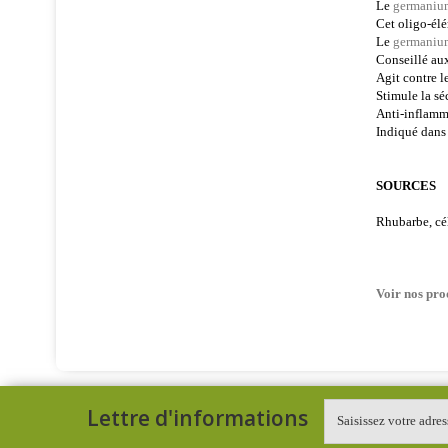
Le
germaniu
Cet oligo-élé
Le
germaniu
Conseillé aux
Agit contre le
Stimule la sé
Anti-inflamma
Indiqué dans
SOURCES
Rhubarbe, cél
Voir nos pro
Lettre d'informations