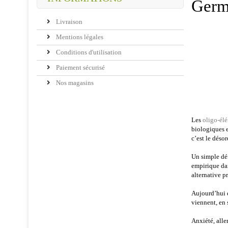
Germ
Livraison
Mentions légales
Conditions d'utilisation
Paiement sécurisé
Nos magasins
Les
oligo-él
biologiques e
c’est le déso
Un simple déf
empirique dan
alternative p
Aujourd’hui d
viennent, en 
Anxiété, alle