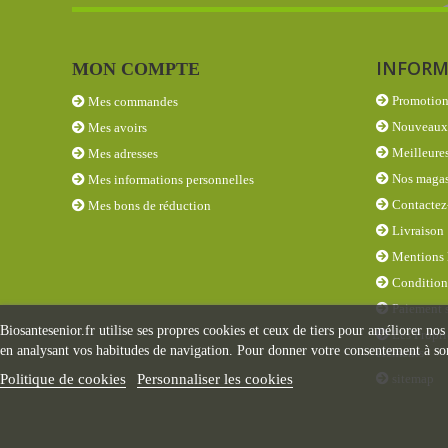
INFORM
MON COMPTE
Promotion
Mes commandes
Nouveaux 
Mes avoirs
Meilleures
Mes adresses
Nos magas
Mes informations personnelles
Contactez
Mes bons de réduction
Livraison
Mentions 
Conditions
Paiement s
Biosantesenior.fr utilise ses propres cookies et ceux de tiers pour améliorer nos
Les Propri
en analysant vos habitudes de navigation. Pour donner votre consentement à son
éléments
sitemap
Politique de cookies
Personnaliser les cookies