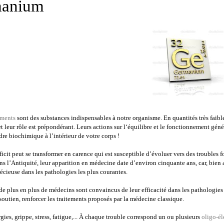
anium
éments
sont des substances indispensables à notre organisme. En quantités très faib
t leur rôle est prépondérant. Leurs actions sur l‘équilibre et le fonctionnement gé
rdre biochimique à l’intérieur de votre corps !
icit peut se transformer en carence qui est susceptible d’évoluer vers des troubles f
s l’Antiquité, leur apparition en médecine date d’environ cinquante ans, car, bien a
récieuse dans les pathologies les plus courantes.
e plus en plus de médecins sont convaincus de leur efficacité dans les pathologies
soutien, renforcer les traitements proposés par la médecine classique.
rgies, grippe, stress, fatigue,... À chaque trouble correspond un ou plusieurs
oligo-é