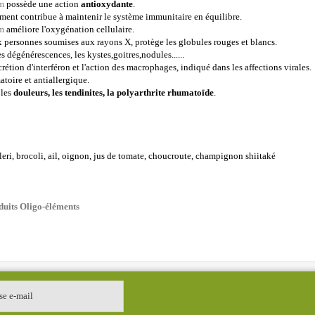
m
possède une action
antioxydante
.
ment contribue à maintenir le système immunitaire en équilibre.
m
améliore l'oxygénation cellulaire.
 personnes soumises aux rayons X, protège les globules rouges et blancs.
s dégénérescences, les kystes,goitres,nodules......
crétion d'interféron et l'action des macrophages, indiqué dans les affections virales.
toire et antiallergique.
 les
douleurs, les tendinites, la polyarthrite rhumatoïde
.
eri, brocoli, ail, oignon, jus de tomate, choucroute, champignon shiitaké
duits Oligo-éléments