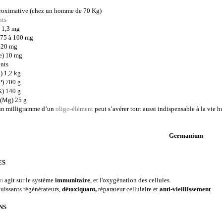
roximative (chez un homme de 70 Kg)
nts
 1,3 mg
 75 à 100 mg
à 20 mg
e) 10 mg
ents
) 1,2 kg
P) 700 g
K) 140 g
(Mg) 25 g
 un milligramme d’un
oligo-élément
peut s’avérer tout aussi indispensable à la vie
Germanium
ES
m
agit sur le système
immunitaire
, et l'oxygénation des cellules.
uissants régénérateurs,
détoxiquant,
réparateur cellulaire et
anti-vieillissement
NS