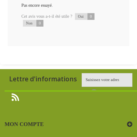
Pas encore essayé.
Cet avis vous a-t-il été utile ?
0
Oui
0
Non
Lettre d'informations
MON COMPTE