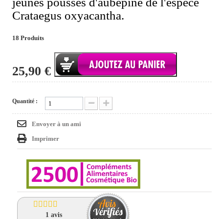
jeunes pousses d'aubépine de l'espèce
Crataegus oxyacantha.
18
Produits
25,90 €
Quantité :
Envoyer à un ami
Imprimer
1
avis