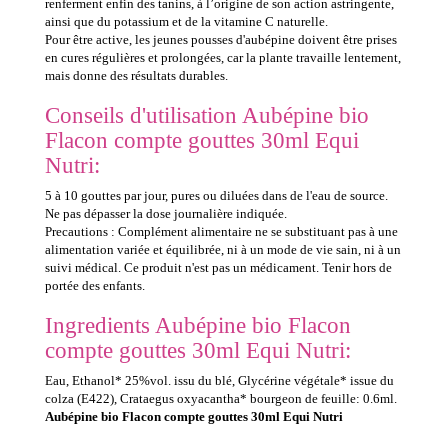
renferment enfin des tanins, à l’origine de son action astringente,
ainsi que du potassium et de la vitamine C naturelle.
Pour être active, les jeunes pousses d'aubépine doivent être prises
en cures régulières et prolongées, car la plante travaille lentement,
mais donne des résultats durables.
Conseils d'utilisation Aubépine bio
Flacon compte gouttes 30ml Equi
Nutri:
5 à 10 gouttes par jour, pures ou diluées dans de l'eau de source.
Ne pas dépasser la dose journalière indiquée.
Precautions : Complément alimentaire ne se substituant pas à une
alimentation variée et équilibrée, ni à un mode de vie sain, ni à un
suivi médical. Ce produit n'est pas un médicament. Tenir hors de
portée des enfants.
Ingredients Aubépine bio Flacon
compte gouttes 30ml Equi Nutri:
Eau, Ethanol* 25%vol. issu du blé, Glycérine végétale* issue du
colza (E422), Crataegus oxyacantha* bourgeon de feuille: 0.6ml.
Aubépine bio Flacon compte gouttes 30ml Equi Nutri