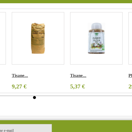
Tisane...
Tisane...
P
9,27 €
5,37 €
2