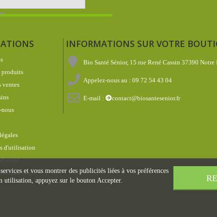
ATIONS
INFORMATIONS SUR VOTRE BOUT
s
Bio Santé Sénior, 15 rue René Cassin 37390 Notre
produits
Appelez-nous au :
09 72 54 43 04
 ventes
ins
E-mail :
contact@biosantesenior.fr
-nous
légales
 d'utilisation
écurisé
 services et vous montrer des publicités liées à vos préférences
étés des oligo
RE
 utilisation, appuyez sur le bouton Accepter.