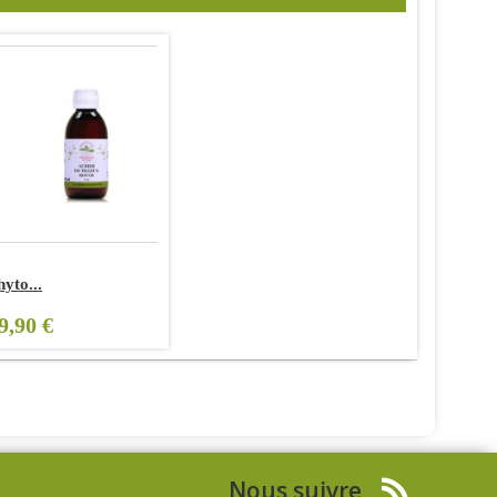
hyto...
9,90 €
Nous suivre