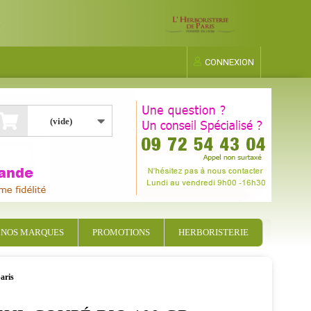
CONNEXION
(vide)
NOS MARQUES
PROMOTIONS
HERBORISTERIE
aris