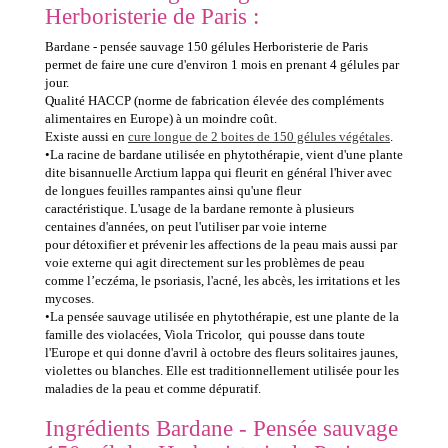
Herboristerie de Paris :
Bardane - pensée sauvage 150 gélules Herboristerie de Paris
permet de faire une cure d'environ 1 mois en prenant 4 gélules par
jour.
Qualité HACCP (norme de fabrication élevée des compléments
alimentaires en Europe) à un moindre coût.
Existe aussi en
cure longue de 2 boites de 150 gélules végétales
.
•La racine de bardane utilisée en phytothérapie, vient d'une plante
dite bisannuelle Arctium lappa qui fleurit en général l'hiver avec
de longues feuilles rampantes ainsi qu'une fleur
caractéristique.
L'usage de la bardane remonte à plusieurs
centaines d'années, on peut l'utiliser par voie interne
pour détoxifier et prévenir les affections de la peau mais aussi par
voie externe qui agit directement sur les problèmes de peau
comme l’eczéma, le psoriasis, l'acné, les abcès, les irritations et les
mycoses.
•La pensée sauvage utilisée en phytothérapie, est une plante de la
famille des violacées, Viola Tricolor, qui pousse dans toute
l'E
urope et qui donne d'avril à octobre des fleurs solitaires jaunes,
violettes ou blanches. Elle est traditionnellement utilisée pour les
maladies de la peau et comme dépuratif
.
Ingrédients
Bardane - Pensée sauvage