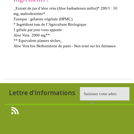
_Extrait de jus d’aloe véra (Aloe barbadensis miller)* 200/1 : 10
mg, maltodextrine*.
Tunique : gélatine végétale (HPMC).
* Ingrédient issu de l’Agriculture Biologique
1 gélule par jour vous apporte :
Aloe Vera: 2000 mg**
** Equivalent plantes sèches_
Aloe Vera bio Herboristerie de paris - Non testé sur les Animaux.
Lettre d'informations