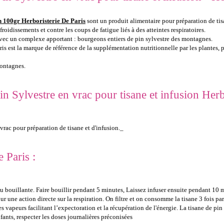
on 100gr Herboristerie De Paris
sont un produit alimentaire pour préparation de tis
froidissements et contre les coups de fatigue liés à des atteintes respiratoires.
avec un complexe apportant : bourgeons entiers de pin sylvestre des montagnes.
ris est la marque de référence de la supplémentation nutritionnelle par les plantes, p
montagnes.
n Sylvestre en vrac pour tisane et infusion Herbo
vrac pour préparation de tisane et d'infusion._
e Paris :
au bouillante. Faire bouillir pendant 5 minutes, Laissez infuser ensuite pendant 10 
our une action directe sur la respiration. On filtre et on consomme la tisane 3 fois 
 vapeurs facilitant l’expectoration et la récupération de l'énergie. La tisane de pin 
fants, respecter les doses journalières préconisées