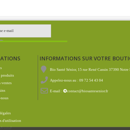
ATIONS
INFORMATIONS SUR VOTRE BOUT
s
Bio Santé Sénior, 15 rue René Cassin 37390 Notre
produits
Appelez-nous au :
09 72 54 43 04
 ventes
ins
E-mail :
contact@biosantesenior.fr
-nous
légales
 d'utilisation
écurisé