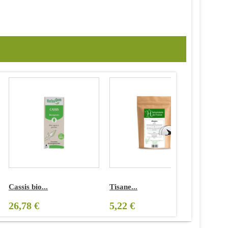
ssis bio...
Tisane...
Lapacho..
6,78 €
5,22 €
12,07 €