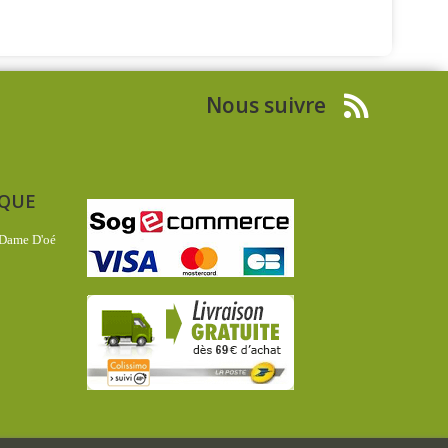
Nous suivre
IQUE
 Dame D'oé