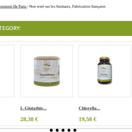
risterie De Paris
- Non testé sur les Animaux, Fabrication française.
TEGORY:
L-Glutathio...
Chlorella...
Ca
28,38 €
19,58 €
2