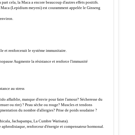
part cela, la Maca a encore beaucoup d'autres effets positifs.
, la Maca (Lepidium meyeni) est couramment appelée le Ginseng
 environ.
lle et renforcerait le système immunitaire.
nopause Augmente la résistance et renforce l'immunité
tance au stress
bido affaiblie, manque d'envie pour faire l'amour? Sécheresse du
rnuer ou rire) ? Peau sèche ou rouge? Muscles et tendons
ugmentation du nombre d'allergies? Prise de poids soudaine ?
hachicala, Jachapampa, La Cumbre Warisata).
me aphrodisiaque, renforceur d'énergie et compensateur hormonal.