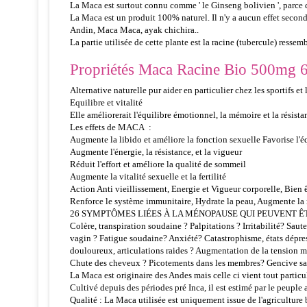
La Maca est surtout connu comme ' le Ginseng bolivien ', parce q
La Maca est un produit 100% naturel. Il n'y a aucun effet seco
Andin, Maca Maca, ayak chichira..
La partie utilisée de cette plante est la racine (tubercule) resse
Propriétés Maca Racine Bio 500mg 60 
Alternative naturelle pur aider en particulier chez les sportifs et
Equilibre et vitalité
Elle améliorerait l'équilibre émotionnel, la mémoire et la résista
Les effets de MACA :
Augmente la libido et améliore la fonction sexuelle Favorise l
Augmente l'énergie, la résistance, et la vigueur
Réduit l'effort et améliore la qualité de sommeil
Augmente la vitalité sexuelle et la fertilité
Action Anti vieillissement, Energie et Vigueur corporelle, Bien 
Renforce le système immunitaire, Hydrate la peau, Augmente la m
26 SYMPTÔMES LIÉES À LA MÉNOPAUSE QUI PEUVENT Ê
Colère, transpiration soudaine ? Palpitations ? Irritabilité? Sa
vagin ? Fatigue soudaine? Anxiété? Catastrophisme, états dépre
douloureux, articulations raides ? Augmentation de la tension m
Chute des cheveux ? Picotements dans les membres? Gencive sai
La Maca est originaire des Andes mais celle ci vient tout partic
Cultivé depuis des périodes pré Inca, il est estimé par le peup
Qualité : La Maca utilisée est uniquement issue de l'agriculture