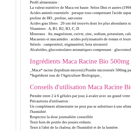
Profil alimentaire :
La valeur nutritive de Maca est haute. Selon Dini et autres (199
Acides aminés essentiels : presque tous comprenant l'acide aspart
proline de HO , proline, sarcosine
Acides gras libres : 20 ont été trouvés dont les plus abondants s
Vitamines : A, B1, B2, B3, C, D
Mineraux : fer, magnésium, cuivre, zinc, sodium, potassium, ca
Macaenes et macamides : acides polyinsaturés de roman et leur
Stérols : campestérol, stigmastérol, beta sitosterol
Alcaloïdes, glucosinolates aromatiques comprenant : glucosino
Ingrédients Maca Racine Bio 500mg 6
_Maca* racine (lepidium meyenii) Poudre micronisée 500mg par
*Ingrédient issu de l'Agriculture Biologique_
Conseils d'utilisation Maca Racine Bi
Prendre entre 2 à 6 gélules par jour, à avaler avec un grand verre
Précautions d'utilisation :
Un complément alimentaire ne peut pas se substituer à une alimentat
l'humidité.
Respectez la dose journalière conseillée
Tenir hors de portée des jeunes enfants.
Tenir à l'abri de la chaleur, de l'humidité et de la lumière.