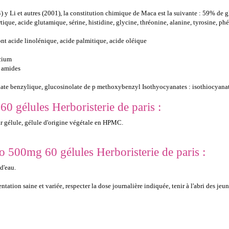
4) y Li et autres (2001), la constitution chimique de Maca est la suivante : 59% de 
ique, acide glutamique, sérine, histidine, glycine, thréonine, alanine, tyrosine, phé
ont acide linolénique, acide palmitique, acide oléique
lcium
s amides
late benzylique, glucosinolate de p methoxybenzyl Isothyocyanates : isothiocyan
0 gélules Herboristerie de paris :
 gélule, gélule d'origine végétale en HPMC.
o 500mg 60 gélules Herboristerie de paris :
 d'eau.
ion saine et variée, respecter la dose journalière indiquée, tenir à l'abri des jeunes