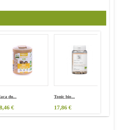
aca du...
Tonic bio...
8,46 €
17,86 €