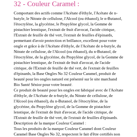
32 - Couleur Caramel :
Comportant des actifs comme l'Acétate d'éthyle, l'Acétate de n-
butyle, le Nitrate de cellulose, l'Alcool (ou éthanol), le n-Butanol,
l'étocrylène, la glycérine, le Propylène glycol, la Gomme de
pistachier lenstique, l'extrait de fruit d'avocat, l'acide citrique,
l'Extrait de feuille de thé vert, l'extrait de feuilles d'épinards,
permettant d'avoir protection et brillance, excellent pour votre
ongle et grâce à de l'Acétate d'éthyle, de l'Acétate de n-butyle, du
Nitrate de cellulose, de l'Alcool (ou éthanol), du n-Butanol, de
l'étocrylène, de la glycérine, du Propylène glycol, de la Gomme de
pistachier lenstique, de l'extrait de fruit d'avocat, de l'acide
citrique, de l'Extrait de feuille de thé vert, de l'extrait de feuilles
d'épinards, la Base Ongles No 32 Couleur Caramel, produit de
beauté pour les ongles naturel est présenté sur le site marchand
Bio Santé Sénior pour votre beauté.
Ce produit de beauté pour les ongles est fabriqué avec de l'Acétate
d'éthyle, de l'Acétate de n-butyle, du Nitrate de cellulose, de
l'Alcool (ou éthanol), du n-Butanol, de l'étocrylène, de la
glycérine, du Propylène glycol, de la Gomme de pistachier
lenstique, de l'extrait de fruit d'avocat, de l'acide citrique, de
l'Extrait de feuille de thé vert, de l'extrait de feuilles d'épinards.
Description de la marque Couleur Caramel :
Tous les produits de la marque Couleur Caramel dont Couleur
Caramel Base Ongles No 32, respectent le fait d'être certifiés non