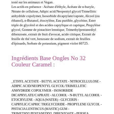
testé sur les animaux et Vegan.
Les actifs en présence : Acétate d'éthyle, Acétate de n-butyle,
Nitrate de cellulose, Adipic acid/Neopentyl glycol/Trimellitic
anhydride copolymer, Isosorbide dicaprylate/caprate, Alcool (ou
éthanol), n-Butanol, étocrylène, Eau purifiée, glycérine, Ester
triple de glycérol et des acides caprylique et caprique, Propylène
glycol, Gomme de pistachier lenstique, Trimethylpentanediyl
dibenzoate, extrait de fruit d'avocat, acide citrique, Extrait de
feuille de thé vert, benzoate de sodium, extrait de feuilles
d'épinards, Sorbate de potassium, pigment violet 60725.
Ingrédients Base Ongles No 32
Couleur Caramel :
_ETHYL ACETATE - BUTYL ACETATE - NITROCELLULOSE -
ADIPIC ACID/NEOPENTYL GLYCOL/TRIMELLITIC
ANHYDRIDE COPOLYMER - ISOSORBIDE
DICAPRYLATE/CAPRATE - ALCOHOL - N-BUTYL ALCOHOL -
ETOCRYLENE - AQUA (WATER) - GLYCERIN -
CAPRYLIC/CAPRIC TRIGLYCERIDE - PROPYLENE GLYCOL -
PISTACIA LENTISCUS (MASTIC) GUM -
TRIMETHYLPENTANEDIYL DIBENZOATE - PERSEA