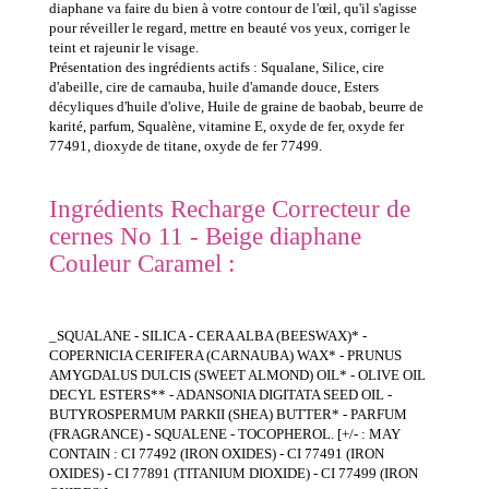
diaphane va faire du bien à votre contour de l'œil, qu'il s'agisse
pour réveiller le regard, mettre en beauté vos yeux, corriger le
teint et rajeunir le visage.
Présentation des ingrédients actifs : Squalane, Silice, cire
d'abeille, cire de carnauba, huile d'amande douce, Esters
décyliques d'huile d'olive, Huile de graine de baobab, beurre de
karité, parfum, Squalène, vitamine E, oxyde de fer, oxyde fer
77491, dioxyde de titane, oxyde de fer 77499.
Ingrédients Recharge Correcteur de
cernes No 11 - Beige diaphane
Couleur Caramel :
_SQUALANE - SILICA - CERA ALBA (BEESWAX)* -
COPERNICIA CERIFERA (CARNAUBA) WAX* - PRUNUS
AMYGDALUS DULCIS (SWEET ALMOND) OIL* - OLIVE OIL
DECYL ESTERS** - ADANSONIA DIGITATA SEED OIL -
BUTYROSPERMUM PARKII (SHEA) BUTTER* - PARFUM
(FRAGRANCE) - SQUALENE - TOCOPHEROL. [+/- : MAY
CONTAIN : CI 77492 (IRON OXIDES) - CI 77491 (IRON
OXIDES) - CI 77891 (TITANIUM DIOXIDE) - CI 77499 (IRON