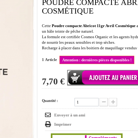
POUDRE COMPACTE ABRI
COSMÉTIQUE
Cette
Poudre compacte Abricot 11gr Avril Cosmétique
a
un hâle teinte de pêche naturel.
La formule est certifiée Cosmos Organic et les agents hydr
de nourrir les peaux sensibles et trop sèches.
Recharge à placer dans les boitiers de maquillage vendus v
1
Article
Attention : dernières pièces disponibles !
7,70 €
Quantité :
Envoyer à un ami
Imprimer