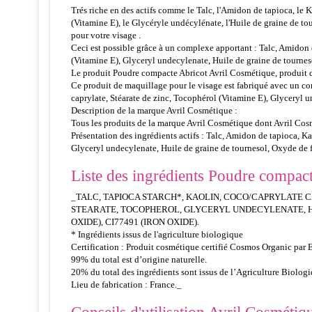
Trés riche en des actifs comme le Talc, l'Amidon de tapioca, le Ka
(Vitamine E), le Glycéryle undécylénate, l'Huile de graine de tour
pour votre visage .
Ceci est possible grâce à un complexe apportant : Talc, Amidon d
(Vitamine E), Glyceryl undecylenate, Huile de graine de tourneso
Le produit Poudre compacte Abricot Avril Cosmétique, produit de 
Ce produit de maquillage pour le visage est fabriqué avec un com
caprylate, Stéarate de zinc, Tocophérol (Vitamine E), Glyceryl u
Description de la marque Avril Cosmétique :
Tous les produits de la marque Avril Cosmétique dont Avril Cosm
Présentation des ingrédients actifs : Talc, Amidon de tapioca, Ka
Glyceryl undecylenate, Huile de graine de tournesol, Oxyde de fe
Liste des ingrédients Poudre compact
_TALC, TAPIOCA STARCH*, KAOLIN, COCO/CAPRYLATE C
STEARATE, TOCOPHEROL, GLYCERYL UNDECYLENATE, HELIA
OXIDE), CI77491 (IRON OXIDE).
* Ingrédients issus de l'agriculture biologique
Certification : Produit cosmétique certifié Cosmos Organic par 
99% du total est d’origine naturelle.
20% du total des ingrédients sont issus de l’Agriculture Biologi
Lieu de fabrication : France._