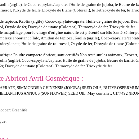
olin (argile), le Coco-caprylate/caprate, l'Huile de graine de jojoba, le Beurre de ka
nesol, l'Oxyde de fer, le Dioxyde de titane (Colorant), le Tétraoxyde de fer, le Triox
e tapioca, Kaolin (argile), Coco-caprylate/caprate, Huile de graine de jojoba, Beurr
l, Oxyde de fer, Dioxyde de titane (Colorant), Tétraoxyde de fer, Trioxyde de fer.
maquillage pour le visage d'origine naturelle est présenté sur Bio Santé Sénior po
plexe apportant : Talc, Amidon de tapioca, Kaolin (argile), Coco-caprylate/caprate,
ndecylenate, Huile de graine de tournesol, Oxyde de fer, Dioxyde de titane (Colorant
étique Poudre compacte Abricot, sont certifiés Non testé sur les animaux, Ecocert
olin (argile), Coco-caprylate/caprate, Huile de graine de jojoba, Beurre de karité, G
r, Dioxyde de titane (Colorant), Tétraoxyde de fer, Trioxyde de fer
e Abricot Avril Cosmétique :
APRATE, SIMMONDSIA CHINENSIS (JOJOBA) SEED OIL*, BUTYROSPERMUM
NTHUS ANNUUS (SUNFLOWER) SEED OIL ,May contain :, CI77492 (IRON O
Ecocert Greenlife
que.