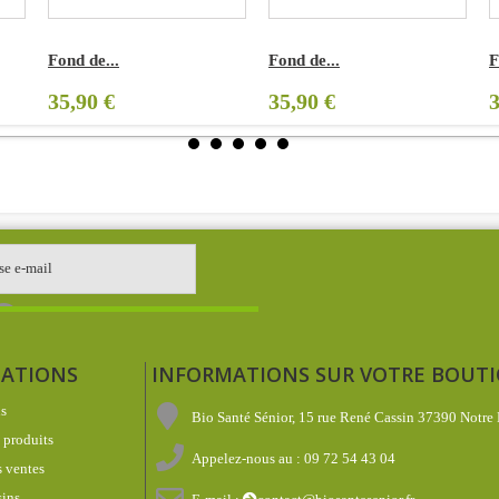
Fond de...
Fond de...
F
35,90 €
35,90 €
3
ATIONS
INFORMATIONS SUR VOTRE BOUT
s
Bio Santé Sénior, 15 rue René Cassin 37390 Notre
produits
Appelez-nous au :
09 72 54 43 04
 ventes
ins