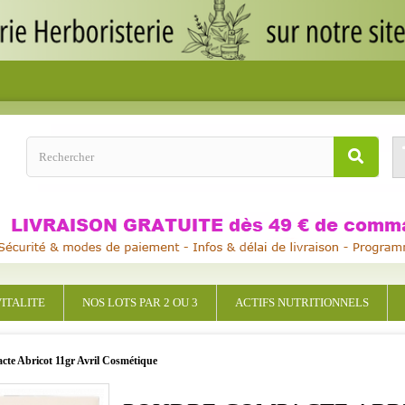
ITALITE
NOS LOTS PAR 2 OU 3
ACTIFS NUTRITIONNELS
te Abricot 11gr Avril Cosmétique