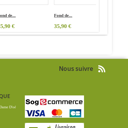
ond de...
Fond de...
Fond de...
5,90 €
35,90 €
35,90 €
Nous suivre
IQUE
 Dame D'oé