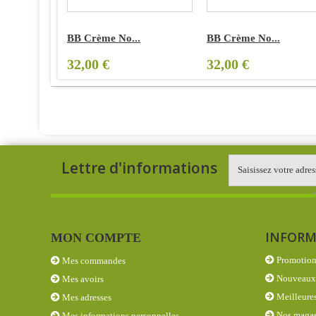
BB Crème No...
BB Crème No...
32,00 €
32,00 €
Lettre d'informations
INFORM
MON COMPTE
Promotion
Mes commandes
Nouveaux 
Mes avoirs
Meilleures
Mes adresses
Nos magas
Mes informations personnelles