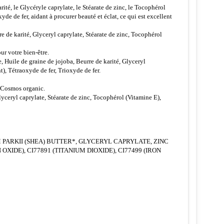
rité, le Glycéryle caprylate, le Stéarate de zinc, le Tocophérol
yde de fer, aidant à procurer beauté et éclat, ce qui est excellent
e de karité, Glyceryl caprylate, Stéarate de zinc, Tocophérol
ur votre bien-être.
 Huile de graine de jojoba, Beurre de karité, Glyceryl
), Tétraoxyde de fer, Trioxyde de fer.
, Cosmos organic.
lyceryl caprylate, Stéarate de zinc, Tocophérol (Vitamine E),
 PARKII (SHEA) BUTTER*, GLYCERYL CAPRYLATE, ZINC
XIDE), CI77891 (TITANIUM DIOXIDE), CI77499 (IRON