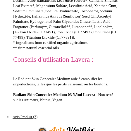
Lecithin, Aloe Barbadensis Leaf Juice Powder*, Camellia Sinensis
Leaf Extract*, Magnesium Sulfate, Levulinic Acid, Xanthan Gum,
Sodium Levulinate, Sodium Hyaluronate, Tocopherol, Sodium
Hydroxide, Helianthus Annuus (Sunflower) Seed Oil, Ascorbyl
Palmitate, Hydrogenated Palm Glycerides Citrate, Lactic Acid,
Fragrance (Parfum)**, Citronellol**, Limonene**, Linalool**,
[+/- Iron Oxide (CI 77491), Iron Oxide (CI 77492), Iron Oxide (CI
77499), Titanium Dioxide (CI 77891)].
* ingredients from certified organic agriculture.
** from natural essential oils.
Conseils d'utilisation Lavera :
Le Radiant Skin Concealer Medium aide à camoufler les
imperfections, telles que les petits vaisseaux ou les boutons.
Radiant Skin Concealer Medium 03 5,5ml Lavera
- Non testé
sur les Animaux, Natrue, Vegan.
Avis Produit (2)