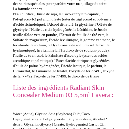
des soirées spéciales, pour parfaire votre maquillage du teint.
La formule apporte :
l'Eau purifiée, l'huile de soja, le Coco-caprylate/caprate, le
Polyglyceryl-3 polyricinoleate (ester de triglycérol et polymère
d'acide ricinoléique), l'Alcool dénaturé, la glycérine, l'Oléate de
glycéryle, l'Huile de ricin hydrogénée, la Lécithine, le Jus de
feuille d'aloe vera en poudre, l'Extrait de feuille de thé vert, le
Sulfate de magnésium, l'acide levulinique, la gomme xanthane, le
levulinate de sodium, le Hyaluronate de sodium (sel de l'acide
hyaluronique), la vitamine E, l'Hydroxyde de sodium (Soude),
l'huile de tournesol, le Palmitate d'ascorbyle (ester des acides
ascorbique et palmitique), l'Ester d'acide citrique et glycérides
d'huile de palme hydrogénées, l'Acide lactique, le parfum, le
Citronellol, le Limonène, le linalol, l'oxyde de fer 77491, l'oxyde
de fer 77492, l'oxyde de fer 77499, le dioxyde de titane
Liste des ingrédients Radiant Skin
Concealer Medium 03 5,5ml Lavera :
Water (Aqua), Glycine Soja (Soybean) Oil*, Coco-
Caprylate/Caprate, Polyglyceryl-3 Polyricinoleate, Alcohol*
denat., Glycerin, Glyceryl Oleate, Hydrogenated Castor Oil,