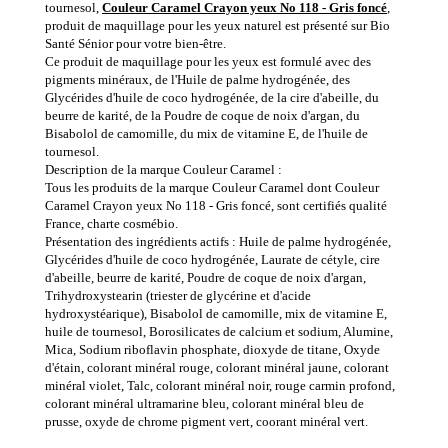
tournesol,
Couleur Caramel Crayon yeux No 118 - Gris foncé
,
produit de maquillage pour les yeux naturel est présenté sur Bio
Santé Sénior pour votre bien-être.
Ce produit de maquillage pour les yeux est formulé avec des
pigments minéraux, de l'Huile de palme hydrogénée, des
Glycérides d'huile de coco hydrogénée, de la cire d'abeille, du
beurre de karité, de la Poudre de coque de noix d'argan, du
Bisabolol de camomille, du mix de vitamine E, de l'huile de
tournesol.
Description de la marque Couleur Caramel :
Tous les produits de la marque Couleur Caramel dont Couleur
Caramel Crayon yeux No 118 - Gris foncé, sont certifiés qualité
France, charte cosmébio.
Présentation des ingrédients actifs : Huile de palme hydrogénée,
Glycérides d'huile de coco hydrogénée, Laurate de cétyle, cire
d'abeille, beurre de karité, Poudre de coque de noix d'argan,
Trihydroxystearin (triester de glycérine et d'acide
hydroxystéarique), Bisabolol de camomille, mix de vitamine E,
huile de tournesol, Borosilicates de calcium et sodium, Alumine,
Mica, Sodium riboflavin phosphate, dioxyde de titane, Oxyde
d'étain, colorant minéral rouge, colorant minéral jaune, colorant
minéral violet, Talc, colorant minéral noir, rouge carmin profond,
colorant minéral ultramarine bleu, colorant minéral bleu de
prusse, oxyde de chrome pigment vert, coorant minéral vert.