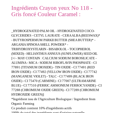
Ingrédients Crayon yeux No 118 -
Gris foncé Couleur Caramel :
_HYDROGENATED PALM OIL - HYDROGENATED COCO-
GLYCERIDES - CETYL LAURATE - CERA ALBA (BEESWAX)*
- BUTYROSPERMUM PARKII BUTTER (SHEA BUTTER)* -
ARGANIA SPINOSA SHELL POWDER* -
TRIHYDROXYSTEARIN - BISABOLOL - TOCOPHEROL
(MIXED) - HELIANTHUS ANNUUS (SUNFLOWER) SEED OIL
[+/– MAY CONTAIN : CALCIUM SODIUM BOROSILICATE -
ALUMINA - MICA - SODIUM RIBOFLAVIN PHOSPHATE - CI
77891 (TITANIUM DIOXIDE) - TIN OXIDE - CI 77491 (RED
IRON OXIDE) - CI 77492 (YELLOW IRON OXIDE) - CI 77742
(MANGANESE VIOLET) - TALC - CI 77499 (BLACK IRON
OXIDE) - CI 75470 (CARMINE) - CI 77007 (ULTRAMARINE
BLUE) - CI 77510 (FERRIC AMMONIUM FERROCYANIDE) - CI
77288 (CHROMIUM OXIDE GREEN) - CI 77289 (CHROMIUM
HYDROXIDE GREEN)]
*Ingrédient issu de l'Agriculture Biologique / Ingredient from
Organic Farming
Ce produit contient 10% d'ingrédients actifs
100% du total des ingrédients sont d'origine naturelle