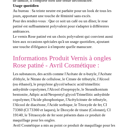
de famille, il complète bien une tenue décontractée.
Usage quotidien
Au bureau : Sa teinte neutre est parfaite pour un look de tous les
jours, apportant une touche de féminité sans excès.
Pour des rendez-vous : Que ce soit un café ou un dîner, le rose
patiné est suffisamment polyvalent pour s'adapter à différentes
ambiances.
Le vernis Rose patiné est un choix polyvalent qui convient aussi
bien aux occasions spéciales qu'à un usage quotidien, ajoutant
une touche d'élégance à n'importe quelle manucure.
Informations Produit Vernis à ongles
Rose patiné - Avril Cosmétique :
Les substances, des actifs comme l'Acétate de n-butyle, l'Acétate
d'éthyle, le Nitrate de cellulose, le Citrate de tributyle, l'Alcool
(ou éthanol), le propylene glycol/sebacic acid/trimellitic
anhydride copolymer, l'Alcool d'isopropyle, le Stearalkonium
bentonite, Adipic acid/Neopentyl glycol/Trimellitic anhydride
copolymer, l'Acide phosphorique, l'Acétylcitrate de tributyle,
l'Alcool de diacétone, l'Acide sorbique, le Trioxyde de fer, CI
73360 (CI 73360 et laques), le Dioxyde de titane (Colorant), CI
19140, le Tétraoxyde de fer sont présents dans ce produit de
maquillage pour les ongles.
Avril Cosmétique a mis au point ce produit de maquillage pour les