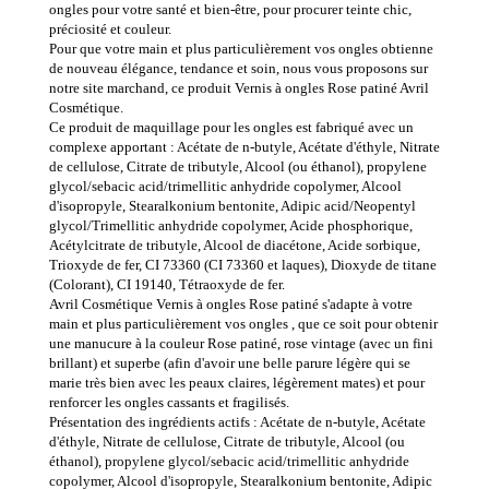
ongles pour votre santé et bien-être, pour procurer teinte chic,
préciosité et couleur.
Pour que votre main et plus particulièrement vos ongles obtienne
de nouveau élégance, tendance et soin, nous vous proposons sur
notre site marchand, ce produit Vernis à ongles Rose patiné Avril
Cosmétique.
Ce produit de maquillage pour les ongles est fabriqué avec un
complexe apportant : Acétate de n-butyle, Acétate d'éthyle, Nitrate
de cellulose, Citrate de tributyle, Alcool (ou éthanol), propylene
glycol/sebacic acid/trimellitic anhydride copolymer, Alcool
d'isopropyle, Stearalkonium bentonite, Adipic acid/Neopentyl
glycol/Trimellitic anhydride copolymer, Acide phosphorique,
Acétylcitrate de tributyle, Alcool de diacétone, Acide sorbique,
Trioxyde de fer, CI 73360 (CI 73360 et laques), Dioxyde de titane
(Colorant), CI 19140, Tétraoxyde de fer.
Avril Cosmétique Vernis à ongles Rose patiné s'adapte à votre
main et plus particulièrement vos ongles , que ce soit pour obtenir
une manucure à la couleur Rose patiné, rose vintage (avec un fini
brillant) et superbe (afin d'avoir une belle parure légère qui se
marie très bien avec les peaux claires, légèrement mates) et pour
renforcer les ongles cassants et fragilisés.
Présentation des ingrédients actifs : Acétate de n-butyle, Acétate
d'éthyle, Nitrate de cellulose, Citrate de tributyle, Alcool (ou
éthanol), propylene glycol/sebacic acid/trimellitic anhydride
copolymer, Alcool d'isopropyle, Stearalkonium bentonite, Adipic