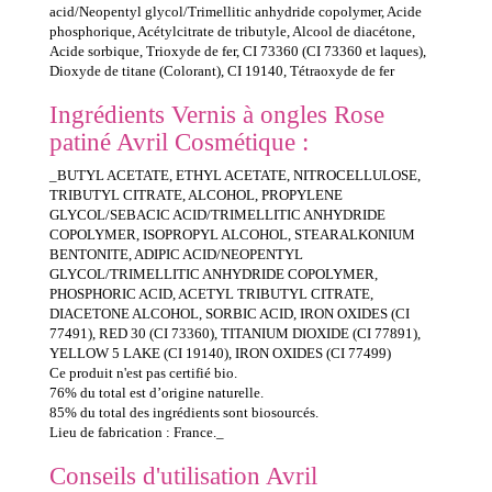
acid/Neopentyl glycol/Trimellitic anhydride copolymer, Acide
phosphorique, Acétylcitrate de tributyle, Alcool de diacétone,
Acide sorbique, Trioxyde de fer, CI 73360 (CI 73360 et laques),
Dioxyde de titane (Colorant), CI 19140, Tétraoxyde de fer
Ingrédients Vernis à ongles Rose
patiné Avril Cosmétique :
_BUTYL ACETATE, ETHYL ACETATE, NITROCELLULOSE,
TRIBUTYL CITRATE, ALCOHOL, PROPYLENE
GLYCOL/SEBACIC ACID/TRIMELLITIC ANHYDRIDE
COPOLYMER, ISOPROPYL ALCOHOL, STEARALKONIUM
BENTONITE, ADIPIC ACID/NEOPENTYL
GLYCOL/TRIMELLITIC ANHYDRIDE COPOLYMER,
PHOSPHORIC ACID, ACETYL TRIBUTYL CITRATE,
DIACETONE ALCOHOL, SORBIC ACID, IRON OXIDES (CI
77491), RED 30 (CI 73360), TITANIUM DIOXIDE (CI 77891),
YELLOW 5 LAKE (CI 19140), IRON OXIDES (CI 77499)
Ce produit n'est pas certifié bio.
76% du total est d’origine naturelle.
85% du total des ingrédients sont biosourcés.
Lieu de fabrication : France._
Conseils d'utilisation Avril