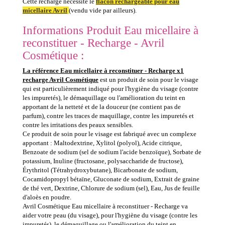
Cette recharge nécessite le
flacon rechargeable pour eau
micellaire Avril
(vendu vide par ailleurs).
Informations Produit Eau micellaire à
reconstituer - Recharge - Avril
Cosmétique :
La référence Eau micellaire à reconstituer - Recharge x1
recharge Avril Cosmétique
est un produit de soin pour le visage
qui est particulièrement indiqué pour l'hygiène du visage (contre
les impuretés), le démaquillage ou l'amélioration du teint en
apportant de la netteté et de la douceur (ne contient pas de
parfum), contre les traces de maquillage, contre les impuretés et
contre les irritations des peaux sensibles.
Ce produit de soin pour le visage est fabriqué avec un complexe
apportant : Maltodextrine, Xylitol (polyol), Acide citrique,
Benzoate de sodium (sel de sodium l'acide benzoïque), Sorbate de
potassium, Inuline (fructosane, polysaccharide de fructose),
Érythritol (Tétrahydroxybutane), Bicarbonate de sodium,
Cocamidopropyl bétaïne, Gluconate de sodium, Extrait de graine
de thé vert, Dextrine, Chlorure de sodium (sel), Eau, Jus de feuille
d'aloès en poudre.
Avril Cosmétique Eau micellaire à reconstituer - Recharge va
aider votre peau (du visage), pour l'hygiène du visage (contre les
impuretés), le démaquillage ou l'amélioration du teint en