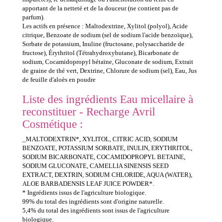
apportant de la netteté et de la douceur (ne contient pas de
parfum).
Les actifs en présence : Maltodextrine, Xylitol (polyol), Acide
citrique, Benzoate de sodium (sel de sodium l'acide benzoïque),
Sorbate de potassium, Inuline (fructosane, polysaccharide de
fructose), Érythritol (Tétrahydroxybutane), Bicarbonate de
sodium, Cocamidopropyl bétaïne, Gluconate de sodium, Extrait
de graine de thé vert, Dextrine, Chlorure de sodium (sel), Eau, Jus
de feuille d'aloès en poudre
Liste des ingrédients Eau micellaire à
reconstituer - Recharge Avril
Cosmétique :
_MALTODEXTRIN*, XYLITOL, CITRIC ACID, SODIUM
BENZOATE, POTASSIUM SORBATE, INULIN, ERYTHRITOL,
SODIUM BICARBONATE, COCAMIDOPROPYL BETAINE,
SODIUM GLUCONATE, CAMELLIA SINENSIS SEED
EXTRACT, DEXTRIN, SODIUM CHLORIDE, AQUA (WATER),
ALOE BARBADENSIS LEAF JUICE POWDER*.
* Ingrédients issus de l'agriculture biologique.
99% du total des ingrédients sont d'origine naturelle.
5,4% du total des ingrédients sont issus de l'agriculture
biologique._