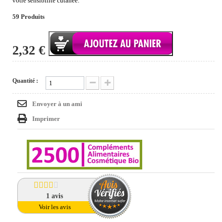
votre sensibilité cutanée.
59
Produits
2,32 €
Quantité :
Envoyer à un ami
Imprimer
1
avis
Voir les avis