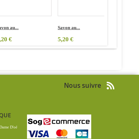
avon au...
Savon au...
Gel douch
,20 €
5,20 €
19,50 €
Nous suivre
IQUE
 Dame D'oé