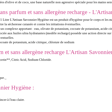
es d'olive et de coco, une base naturelle non agressive spéciale pour les mains sens
ans parfum et sans allergène recharge - L'Artis
1 Litre L'Artisan Savonnier Hygiène est un produit d'hygiène pour le corps et les ma
tre la sécheresse cutanée et contre les irritations éventuelles.
 un complexe apportant : eau, olivate de potassium, cocoate de potassium, acide ci
ociée aux huiles ultra hydratantes (modèle recharge) possède une action directe sur
ventuelles.
cocoate de potassium, acide citrique, chlorure de sodium
m et sans allergène recharge L'Artisan Savonnie
erin**, Citric Acid, Sodium Chloride.
que._
nnier Hygiène :
cer à l'eau claire.