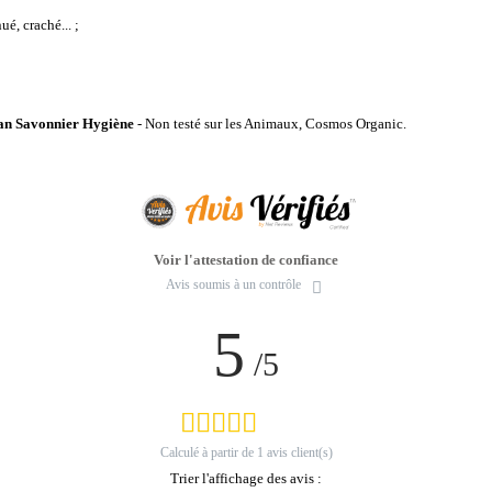
ué, craché... ;
san Savonnier Hygiène
- Non testé sur les Animaux, Cosmos Organic.
Voir l'attestation de confiance
Avis soumis à un contrôle
5
/5
Calculé à partir de
1
avis client(s)
Trier l'affichage des avis :