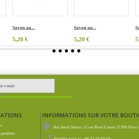
Savon au...
Savon au...
S
5,20 €
5,20 €
5
ATIONS
INFORMATIONS SUR VOTRE BOUT
s
Bio Santé Sénior, 15 rue René Cassin 37390 Notre
produits
Appelez-nous au :
09 72 54 43 04