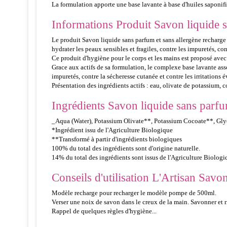
La formulation apporte une base lavante à base d'huiles saponifié
Informations Produit Savon liquide s
Le produit Savon liquide sans parfum et sans allergène recharge 
hydrater les peaux sensibles et fragiles, contre les impuretés, con
Ce produit d'hygiène pour le corps et les mains est proposé avec
Grace aux actifs de sa formulation, le complexe base lavante ass
impuretés, contre la sécheresse cutanée et contre les irritations é
Présentation des ingrédients actifs : eau, olivate de potassium, 
Ingrédients Savon liquide sans parfu
_Aqua (Water), Potassium Olivate**, Potassium Cocoate**, Glyc
*Ingrédient issu de l'Agriculture Biologique
**Transformé à partir d'ingrédients biologiques
100% du total des ingrédients sont d'origine naturelle.
14% du total des ingrédients sont issus de l'Agriculture Biologi
Conseils d'utilisation L'Artisan Savo
Modèle recharge pour recharger le modèle pompe de 500ml.
Verser une noix de savon dans le creux de la main. Savonner et rin
Rappel de quelques règles d'hygiène...