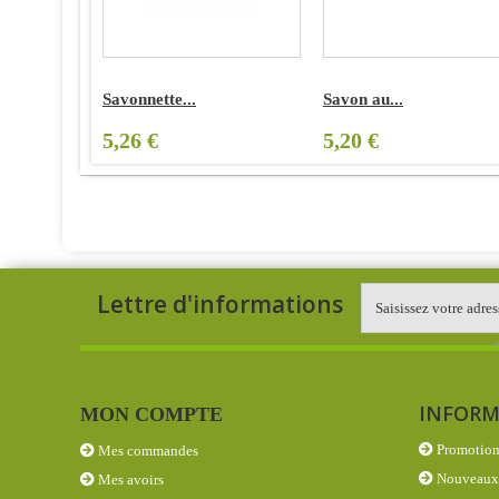
Savonnette...
Savon au...
5,26 €
5,20 €
Lettre d'informations
INFORM
MON COMPTE
Promotion
Mes commandes
Nouveaux 
Mes avoirs