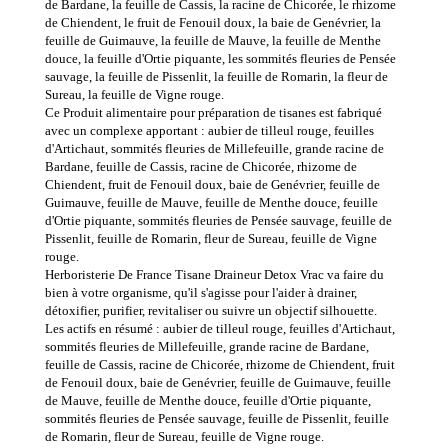
de Bardane, la feuille de Cassis, la racine de Chicorée, le rhizome
de Chiendent, le fruit de Fenouil doux, la baie de Genévrier, la
feuille de Guimauve, la feuille de Mauve, la feuille de Menthe
douce, la feuille d'Ortie piquante, les sommités fleuries de Pensée
sauvage, la feuille de Pissenlit, la feuille de Romarin, la fleur de
Sureau, la feuille de Vigne rouge.
Ce Produit alimentaire pour préparation de tisanes est fabriqué
avec un complexe apportant : aubier de tilleul rouge, feuilles
d'Artichaut, sommités fleuries de Millefeuille, grande racine de
Bardane, feuille de Cassis, racine de Chicorée, rhizome de
Chiendent, fruit de Fenouil doux, baie de Genévrier, feuille de
Guimauve, feuille de Mauve, feuille de Menthe douce, feuille
d'Ortie piquante, sommités fleuries de Pensée sauvage, feuille de
Pissenlit, feuille de Romarin, fleur de Sureau, feuille de Vigne
rouge.
Herboristerie De France Tisane Draineur Detox Vrac va faire du
bien à votre organisme, qu'il s'agisse pour l'aider à drainer,
détoxifier, purifier, revitaliser ou suivre un objectif silhouette.
Les actifs en résumé : aubier de tilleul rouge, feuilles d'Artichaut,
sommités fleuries de Millefeuille, grande racine de Bardane,
feuille de Cassis, racine de Chicorée, rhizome de Chiendent, fruit
de Fenouil doux, baie de Genévrier, feuille de Guimauve, feuille
de Mauve, feuille de Menthe douce, feuille d'Ortie piquante,
sommités fleuries de Pensée sauvage, feuille de Pissenlit, feuille
de Romarin, fleur de Sureau, feuille de Vigne rouge.