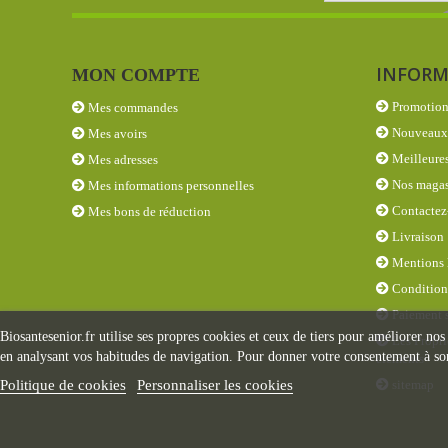
INFORM
MON COMPTE
Promotion
Mes commandes
Nouveaux 
Mes avoirs
Meilleures
Mes adresses
Nos magas
Mes informations personnelles
Contactez
Mes bons de réduction
Livraison
Mentions 
Conditions
Paiement s
Biosantesenior.fr utilise ses propres cookies et ceux de tiers pour améliorer nos
Les Propri
en analysant vos habitudes de navigation. Pour donner votre consentement à son
éléments
Politique de cookies
Personnaliser les cookies
sitemap