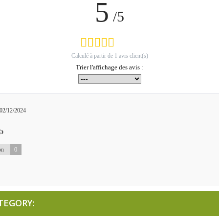
5
/5
Calculé à partir de
1
avis client(s)
Trier l'affichage des avis :
 02/12/2024
👍
0
on
TEGORY: