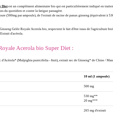
r Diet
est un complément alimentaire bio qui est particulièrement indiqué en traitem
ons du quotidien et contre la fatigue passagère.
pure (500mg par ampoule), de l'extrait de racine de panax ginseng (équivalent à 530
nseng Gelée Royale Acerola bio, respectent le fait d'être issus de l'agriculture bio
Extrait d'acérola.
Royale Acerola bio Super Diet :
ec d'Acérola* (Malpighia punicifolia - fruit), extrait sec de Ginseng* de Chine / M
10 ml (1 ampoule)
500 mg
530 mg**
20 mg***
265 mg d'extrait