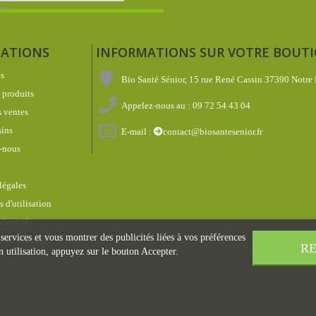
ATIONS
INFORMATIONS SUR VOTRE BOUT
s
Bio Santé Sénior, 15 rue René Cassin 37390 Notre
produits
Appelez-nous au :
09 72 54 43 04
 ventes
ins
E-mail :
contact@biosantesenior.fr
-nous
légales
 d'utilisation
écurisé
 services et vous montrer des publicités liées à vos préférences
étés des oligo
RE
 utilisation, appuyez sur le bouton Accepter.