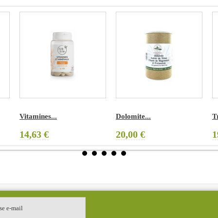
Vitamines...
Dolomite...
Tr
14,63 €
20,00 €
1