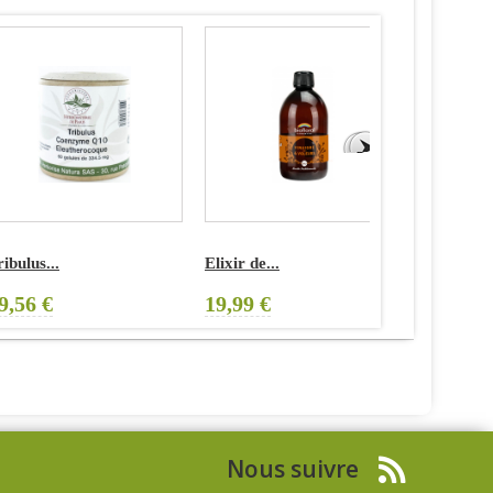
ibulus...
Elixir de...
Spiruline.
9,56 €
19,99 €
8,91 €
Nous suivre