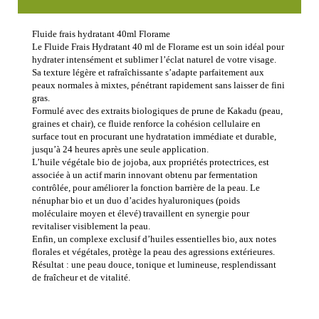
Fluide frais hydratant 40ml Florame
Le Fluide Frais Hydratant 40 ml de Florame est un soin idéal pour
hydrater intensément et sublimer l’éclat naturel de votre visage.
Sa texture légère et rafraîchissante s’adapte parfaitement aux
peaux normales à mixtes, pénétrant rapidement sans laisser de fini
gras.
Formulé avec des extraits biologiques de prune de Kakadu (peau,
graines et chair), ce fluide renforce la cohésion cellulaire en
surface tout en procurant une hydratation immédiate et durable,
jusqu’à 24 heures après une seule application.
L’huile végétale bio de jojoba, aux propriétés protectrices, est
associée à un actif marin innovant obtenu par fermentation
contrôlée, pour améliorer la fonction barrière de la peau. Le
nénuphar bio et un duo d’acides hyaluroniques (poids
moléculaire moyen et élevé) travaillent en synergie pour
revitaliser visiblement la peau.
Enfin, un complexe exclusif d’huiles essentielles bio, aux notes
florales et végétales, protège la peau des agressions extérieures.
Résultat : une peau douce, tonique et lumineuse, resplendissant
de fraîcheur et de vitalité.