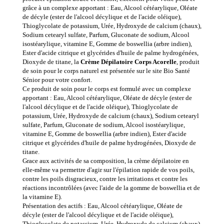
grâce à un complexe apportant : Eau, Alcool cétéarylique, Oléate
de décyle (ester de l'alcool décylique et de l'acide oléique),
Thioglycolate de potassium, Urée, Hydroxyde de calcium (chaux),
Sodium cetearyl sulfate, Parfum, Gluconate de sodium, Alcool
isostéarylique, vitamine E, Gomme de boswellia (arbre indien),
Ester d'acide citrique et glycérides d'huile de palme hydrogénées,
Dioxyde de titane, la
Crème Dépilatoire Corps Acorelle
, produit
de soin pour le corps naturel est présentée sur le site Bio Santé
Sénior pour votre confort.
Ce produit de soin pour le corps est formulé avec un complexe
apportant : Eau, Alcool cétéarylique, Oléate de décyle (ester de
l'alcool décylique et de l'acide oléique), Thioglycolate de
potassium, Urée, Hydroxyde de calcium (chaux), Sodium cetearyl
sulfate, Parfum, Gluconate de sodium, Alcool isostéarylique,
vitamine E, Gomme de boswellia (arbre indien), Ester d'acide
citrique et glycérides d'huile de palme hydrogénées, Dioxyde de
titane.
Grace aux activités de sa composition, la crème dépilatoire en
elle-même va permettre d'agir sur l'épilation rapide de vos poils,
contre les poils disgracieux, contre les irritations et contre les
réactions incontrôlées (avec l'aide de la gomme de boswellia et de
la vitamine E).
Présentation des actifs : Eau, Alcool cétéarylique, Oléate de
décyle (ester de l'alcool décylique et de l'acide oléique),
Thioglycolate de potassium, Urée, Hydroxyde de calcium (chaux),