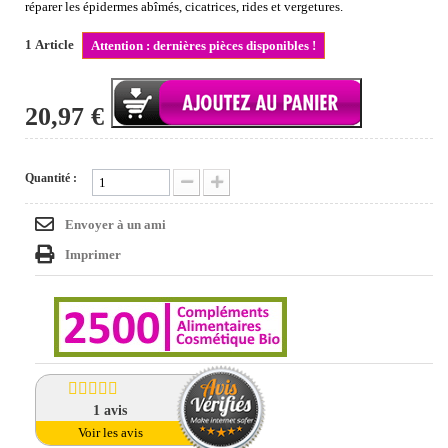
réparer les épidermes abîmés, cicatrices, rides et vergetures.
1
Article
Attention : dernières pièces disponibles !
20,97 €
Quantité :
Envoyer à un ami
Imprimer
1
avis
Voir les avis