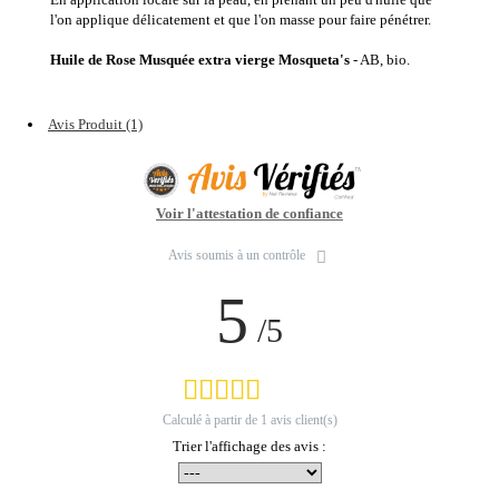
l'on applique délicatement et que l'on masse pour faire pénétrer.
Huile de Rose Musquée extra vierge Mosqueta's
- AB, bio.
Avis Produit (1)
Voir l'attestation de confiance
Avis soumis à un contrôle
5
/5
Calculé à partir de
1
avis client(s)
Trier l'affichage des avis :