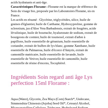
actifs hydratants et anti-âge.
Caractéristiques Florame :
Florame est la marque de référence du
Soin du visage bio, proposée par les Laboratoires Florame, sis en
France.
Les actifs en résumé : Glycérine, triglycérides, silice, huile de
graines d'églantier, huile de Carthame, Hydroxyproline, gomme de
sclerotium, jus d'Aloe Vera Barbadensis, extrait de fougères, acide
lévulinique, huile de bourrache, hyaluronate de sodium, extrait de
bourgeons de cormier, huile de tournesol, extrait d'arbre à
papillons, huile essentielle de géranium, huile essentielle de
coriandre, extrait de bulbes de lys blanc, gomme Xanthane, huile
essentielle de Palmarosa, huile d'écorce d'Amyris, extrait de
camomille matricaire, huile essentielle de lavande, huile
essentielle de Vetiver, huile essentielle de camomille, huile
essentielle de résine d'encens, Tocophérol.
Ingrédients Soin regard anti âge Lys
perfection 15ml Florame :
Aqua (Water), Glycerin, Zea Mays (Corn) Starch*, Undecane,
Simmondsia Chinensis (Jojoba) Seed Oil*, Cetearyl Alcohol,
Microcrystalline Cellulose, Tridecane, Hydrolyzed Sodium