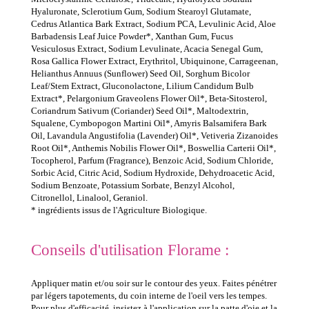
Hyaluronate, Sclerotium Gum, Sodium Stearoyl Glutamate,
Cedrus Atlantica Bark Extract, Sodium PCA, Levulinic Acid, Aloe
Barbadensis Leaf Juice Powder*, Xanthan Gum, Fucus
Vesiculosus Extract, Sodium Levulinate, Acacia Senegal Gum,
Rosa Gallica Flower Extract, Erythritol, Ubiquinone, Carrageenan,
Helianthus Annuus (Sunflower) Seed Oil, Sorghum Bicolor
Leaf/Stem Extract, Gluconolactone, Lilium Candidum Bulb
Extract*, Pelargonium Graveolens Flower Oil*, Beta-Sitosterol,
Coriandrum Sativum (Coriander) Seed Oil*, Maltodextrin,
Squalene, Cymbopogon Martini Oil*, Amyris Balsamifera Bark
Oil, Lavandula Angustifolia (Lavender) Oil*, Vetiveria Zizanoides
Root Oil*, Anthemis Nobilis Flower Oil*, Boswellia Carterii Oil*,
Tocopherol, Parfum (Fragrance), Benzoic Acid, Sodium Chloride,
Sorbic Acid, Citric Acid, Sodium Hydroxide, Dehydroacetic Acid,
Sodium Benzoate, Potassium Sorbate, Benzyl Alcohol,
Citronellol, Linalool, Geraniol.
* ingrédients issus de l'Agriculture Biologique.
Conseils d'utilisation Florame :
Appliquer matin et/ou soir sur le contour des yeux. Faites pénétrer
par légers tapotements, du coin interne de l'oeil vers les tempes.
Pour plus d'efficacité, insistez à l'application sur la patte d'oie et la