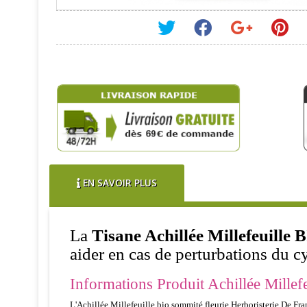
EN SAVOIR PLUS
La
Tisane Achillée Millefeuille
aider en cas de perturbations du c
Informations Produit Achillée Millefe
L'Achillée Millefeuille bio sommité fleurie Herboristerie De Fran