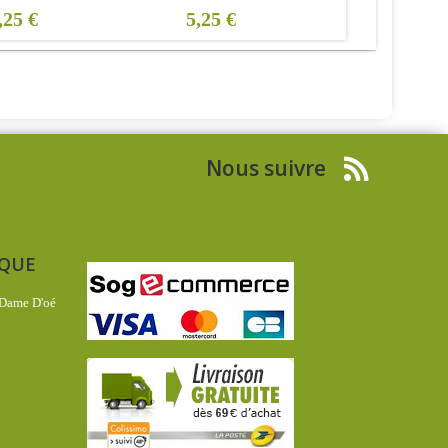
,25 €
5,25 €
5,25 €
Nous suivre
IQUE
 Dame D'oé