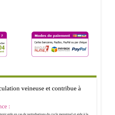
culation veineuse et contribue à
nce :
enir aide en cas de perturbations du cycle menstruel et aide à la