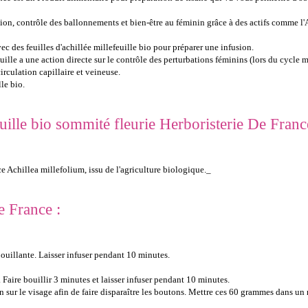
ion, contrôle des ballonnements et bien-être au féminin grâce à des actifs comme l'A
ec des feuilles d'achillée millefeuille bio pour préparer une infusion.
euille a une action directe sur le contrôle des perturbations féminins (lors du cycle 
irculation capillaire et veineuse.
lle bio.
euille bio sommité fleurie Herboristerie De Franc
ce Achillea millefolium, issu de l'agriculture biologique._
e France :
bouillante. Laisser infuser pendant 10 minutes.
Faire bouillir 3 minutes et laisser infuser pendant 10 minutes.
 sur le visage afin de faire disparaître les boutons. Mettre ces 60 grammes dans un r