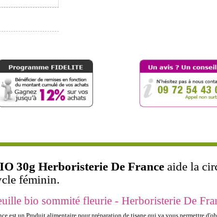
 BIO 30g Herboristerie De France
aide la cir
ycle féminin.
uille bio sommité fleurie - Herboristerie De Fra
ce est un Produit alimentaire pour préparation de tisane qui va vous permettre d'obt