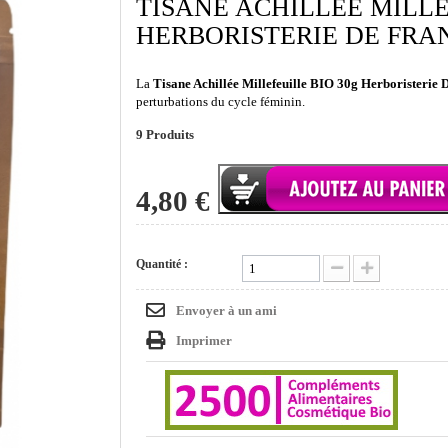
TISANE ACHILLÉE MILLE
HERBORISTERIE DE FRA
La
Tisane Achillée Millefeuille BIO 30g Herboristerie 
perturbations du cycle féminin.
9
Produits
4,80 €
Quantité :
Envoyer à un ami
Imprimer