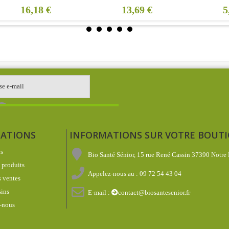
16,18 €
13,69 €
5
ATIONS
INFORMATIONS SUR VOTRE BOUT
s
Bio Santé Sénior, 15 rue René Cassin 37390 Notre
produits
Appelez-nous au :
09 72 54 43 04
 ventes
ins
E-mail :
contact@biosantesenior.fr
-nous