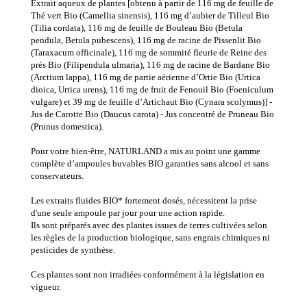
Extrait aqueux de plantes [obtenu à partir de 116 mg de feuille de
Thé vert Bio (Camellia sinensis), 116 mg d’aubier de Tilleul Bio
(Tilia cordata), 116 mg de feuille de Bouleau Bio (Betula
pendula, Betula pubescens), 116 mg de racine de Pissenlit Bio
(Taraxacum officinale), 116 mg de sommité fleurie de Reine des
prés Bio (Filipendula ulmaria), 116 mg de racine de Bardane Bio
(Arctium lappa), 116 mg de partie aérienne d’Ortie Bio (Urtica
dioica, Urtica urens), 116 mg de fruit de Fenouil Bio (Foeniculum
vulgare) et 39 mg de feuille d’Artichaut Bio (Cynara scolymus)] -
Jus de Carotte Bio (Daucus carota) - Jus concentré de Pruneau Bio
(Prunus domestica).
Pour votre bien-être, NATURLAND a mis au point une gamme
complète d’ampoules buvables BIO garanties sans alcool et sans
conservateurs.
Les extraits fluides BIO* fortement dosés, nécessitent la prise
d'une seule ampoule par jour pour une action rapide.
Ils sont préparés avec des plantes issues de terres cultivées selon
les règles de la production biologique, sans engrais chimiques ni
pesticides de synthèse.
Ces plantes sont non irradiées conformément à la législation en
vigueur.