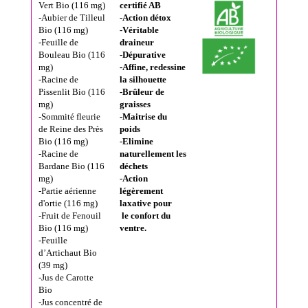
Vert Bio (116 mg)
certifié AB
-Aubier de Tilleul
-Action détox
Bio (116 mg)
-Véritable
-Feuille de
draineur
Bouleau Bio (116
-Dépurative
mg)
-Affine, redessine
-Racine de
la silhouette
Pissenlit Bio (116
-Brûleur de
mg)
graisses
-Sommité fleurie
-Maitrise du
de Reine des Près
poids
Bio (116 mg)
-Elimine
-Racine de
naturellement les
Bardane Bio (116
déchets
mg)
-Action
-Partie aérienne
légèrement
d'ortie (116 mg)
laxative pour
-Fruit de Fenouil
le confort du
Bio (116 mg)
ventre.
-Feuille
d’Artichaut Bio
(39 mg)
-Jus de Carotte
Bio
-Jus concentré de