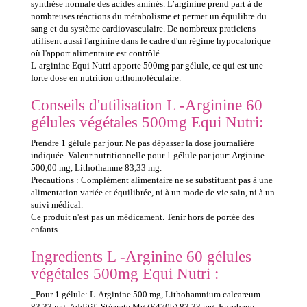
synthèse normale des acides aminés. L’arginine prend part à de
nombreuses réactions du métabolisme et permet un équilibre du
sang et du système cardiovasculaire. De nombreux praticiens
utilisent aussi l'arginine dans le cadre d'un régime hypocalorique
où l'apport alimentaire est contrôlé.
L-arginine Equi Nutri apporte 500mg par gélule, ce qui est une
forte dose en nutrition orthomoléculaire.
Conseils d'utilisation L -Arginine 60
gélules végétales 500mg Equi Nutri:
Prendre 1 gélule par jour. Ne pas dépasser la dose journalière
indiquée. Valeur nutritionnelle pour 1 gélule par jour: Arginine
500,00 mg, Lithothamne 83,33 mg.
Precautions : Complément alimentaire ne se substituant pas à une
alimentation variée et équilibrée, ni à un mode de vie sain, ni à un
suivi médical.
Ce produit n'est pas un médicament. Tenir hors de portée des
enfants.
Ingredients L -Arginine 60 gélules
végétales 500mg Equi Nutri :
_Pour 1 gélule: L-Arginine 500 mg, Lithohamnium calcareum
83,33 mg. Additif: Stéarate Mg (E470b) 83,33 mg. Enrobage: