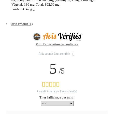
Végétal: 136 mg. Total: 802,66 mg.
Poids net: 47 g._
Avis Produit (1)
Voir l'attestation de confiance
Avis soumis à un contrôle
5
/5
Calculé à partir de
1
avis client(s)
Trier l'affichage des avis :