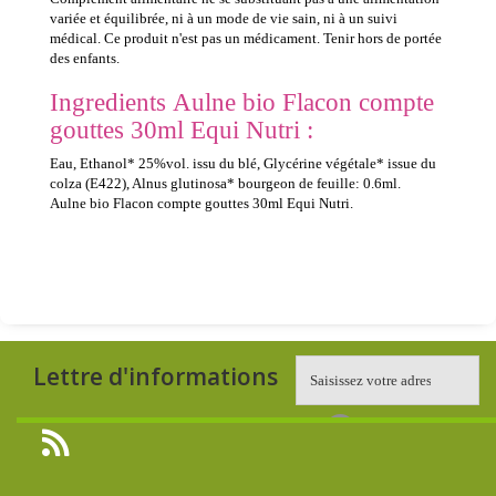
variée et équilibrée, ni à un mode de vie sain, ni à un suivi
médical. Ce produit n'est pas un médicament. Tenir hors de portée
des enfants.
Ingredients Aulne bio Flacon compte
gouttes 30ml Equi Nutri :
Eau, Ethanol* 25%vol. issu du blé, Glycérine végétale* issue du
colza (E422), Alnus glutinosa* bourgeon de feuille: 0.6ml.
Aulne bio Flacon compte gouttes 30ml Equi Nutri.
Lettre d'informations