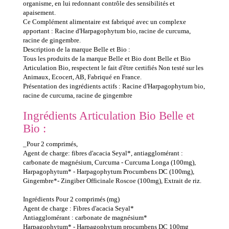
organisme, en lui redonnant contrôle des sensibilités et
apaisement.
Ce Complément alimentaire est fabriqué avec un complexe
apportant : Racine d'Harpagophytum bio, racine de curcuma,
racine de gingembre.
Description de la marque Belle et Bio :
Tous les produits de la marque Belle et Bio dont Belle et Bio
Articulation Bio, respectent le fait d'être certifiés Non testé sur les
Animaux, Ecocert, AB, Fabriqué en France.
Présentation des ingrédients actifs : Racine d'Harpagophytum bio,
racine de curcuma, racine de gingembre
Ingrédients Articulation Bio Belle et
Bio :
_Pour 2 comprimés,
Agent de charge: fibres d'acacia Seyal*, antiagglomérant :
carbonate de magnésium, Curcuma - Curcuma Longa (100mg),
Harpagophytum* - Harpagophytum Procumbens DC (100mg),
Gingembre*- Zingiber Officinale Roscoe (100mg), Extrait de riz.
Ingrédients Pour 2 comprimés (mg)
Agent de charge : Fibres d'acacia Seyal*
Antiagglomérant : carbonate de magnésium*
Harpagophytum* - Harpagophytum procumbens DC 100mg