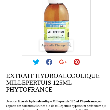
Agrandir l'image
EXTRAIT HYDROALCOOLIQUE
MILLEPERTUIS 125ML
PHYTOFRANCE
Avec cet
Extrait hydroalcoolique Millepertuis 125ml Phytofrance
, on
apporte des sommités fleuries bio de millepertuis hypericum perforatum qui