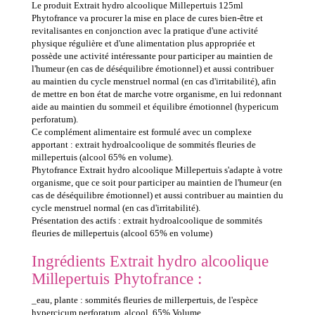
Le produit Extrait hydro alcoolique Millepertuis 125ml
Phytofrance va procurer la mise en place de cures bien-être et
revitalisantes en conjonction avec la pratique d'une activité
physique régulière et d'une alimentation plus appropriée et
possède une activité intéressante pour participer au maintien de
l'humeur (en cas de déséquilibre émotionnel) et aussi contribuer
au maintien du cycle menstruel normal (en cas d'irritabilité), afin
de mettre en bon état de marche votre organisme, en lui redonnant
aide au maintien du sommeil et équilibre émotionnel (hypericum
perforatum).
Ce complément alimentaire est formulé avec un complexe
apportant : extrait hydroalcoolique de sommités fleuries de
millepertuis (alcool 65% en volume).
Phytofrance Extrait hydro alcoolique Millepertuis s'adapte à votre
organisme, que ce soit pour participer au maintien de l'humeur (en
cas de déséquilibre émotionnel) et aussi contribuer au maintien du
cycle menstruel normal (en cas d'irritabilité).
Présentation des actifs : extrait hydroalcoolique de sommités
fleuries de millepertuis (alcool 65% en volume)
Ingrédients Extrait hydro alcoolique
Millepertuis Phytofrance :
_eau, plante : sommités fleuries de millerpertuis, de l'espèce
hypercicum perforatum, alcool, 65% Volume.