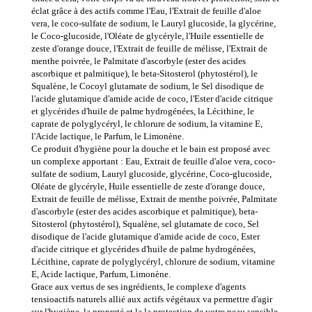
éclat grâce à des actifs comme l'Eau, l'Extrait de feuille d'aloe
vera, le coco-sulfate de sodium, le Lauryl glucoside, la glycérine,
le Coco-glucoside, l'Oléate de glycéryle, l'Huile essentielle de
zeste d'orange douce, l'Extrait de feuille de mélisse, l'Extrait de
menthe poivrée, le Palmitate d'ascorbyle (ester des acides
ascorbique et palmitique), le beta-Sitosterol (phytostérol), le
Squalène, le Cocoyl glutamate de sodium, le Sel disodique de
l'acide glutamique d'amide acide de coco, l'Ester d'acide citrique
et glycérides d'huile de palme hydrogénées, la Lécithine, le
caprate de polyglycéryl, le chlorure de sodium, la vitamine E,
l'Acide lactique, le Parfum, le Limonène.
Ce produit d'hygiène pour la douche et le bain est proposé avec
un complexe apportant : Eau, Extrait de feuille d'aloe vera, coco-
sulfate de sodium, Lauryl glucoside, glycérine, Coco-glucoside,
Oléate de glycéryle, Huile essentielle de zeste d'orange douce,
Extrait de feuille de mélisse, Extrait de menthe poivrée, Palmitate
d'ascorbyle (ester des acides ascorbique et palmitique), beta-
Sitosterol (phytostérol), Squalène, sel glutamate de coco, Sel
disodique de l'acide glutamique d'amide acide de coco, Ester
d'acide citrique et glycérides d'huile de palme hydrogénées,
Lécithine, caprate de polyglycéryl, chlorure de sodium, vitamine
E, Acide lactique, Parfum, Limonène.
Grace aux vertus de ses ingrédients, le complexe d'agents
tensioactifs naturels allié aux actifs végétaux va permettre d'agir
sur l'hygiène, la propreté et la la protection de votre peau sensible,