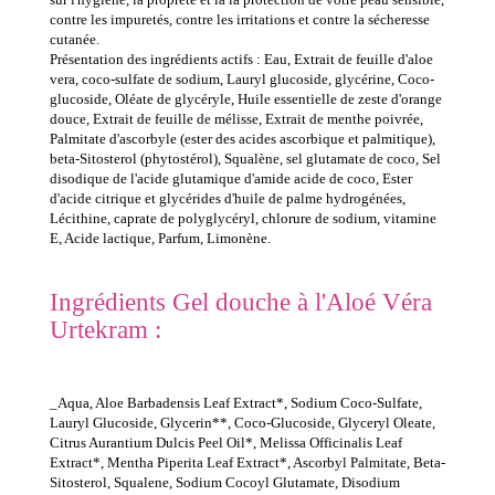
contre les impuretés, contre les irritations et contre la sécheresse
cutanée.
Présentation des ingrédients actifs : Eau, Extrait de feuille d'aloe
vera, coco-sulfate de sodium, Lauryl glucoside, glycérine, Coco-
glucoside, Oléate de glycéryle, Huile essentielle de zeste d'orange
douce, Extrait de feuille de mélisse, Extrait de menthe poivrée,
Palmitate d'ascorbyle (ester des acides ascorbique et palmitique),
beta-Sitosterol (phytostérol), Squalène, sel glutamate de coco, Sel
disodique de l'acide glutamique d'amide acide de coco, Ester
d'acide citrique et glycérides d'huile de palme hydrogénées,
Lécithine, caprate de polyglycéryl, chlorure de sodium, vitamine
E, Acide lactique, Parfum, Limonène.
Ingrédients Gel douche à l'Aloé Véra
Urtekram :
_Aqua, Aloe Barbadensis Leaf Extract*, Sodium Coco-Sulfate,
Lauryl Glucoside, Glycerin**, Coco-Glucoside, Glyceryl Oleate,
Citrus Aurantium Dulcis Peel Oil*, Melissa Officinalis Leaf
Extract*, Mentha Piperita Leaf Extract*, Ascorbyl Palmitate, Beta-
Sitosterol, Squalene, Sodium Cocoyl Glutamate, Disodium