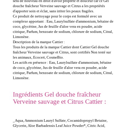
sera de nouveau en droit d'avoir propreté et douceur car ce Gel
douche fraîcheur Verveine sauvage et Citrus a les propriétés
d'apporter soin et éclat, sans irriter les peaux fragiles.
Ce produit de nettoyage pour le corps est formulé avec un
complexe apportant : Eau, Laurylsulfate d'ammonium, bétaine de
coco, glycérine, Jus de feuille d'aloe vera en poudre, acide
citrique, Parfum, benzoate de sodium, chlorure de sodium, Citral,
Limonène.
Description de la marque Cattier :
Tous les produits de la marque Cattier dont Cattier Gel douche
fraîcheur Verveine sauvage et Citrus, sont certifiés Non testé sur
les animaux, Ecocert, CosmeBio.
Les actifs en présence : Eau, Laurylsulfate d'ammonium, bétaine
de coco, glycérine, Jus de feuille d'aloe vera en poudre, acide
citrique, Parfum, benzoate de sodium, chlorure de sodium, Citral,
Limonène.
Ingrédients Gel douche fraîcheur
Verveine sauvage et Citrus Cattier :
_Aqua, Ammonium Lauryl Sulfate, Cocamidopropyl Betaine,
Glycerin, Aloe Barbadensis Leaf Juice Powder*, Citric Acid,