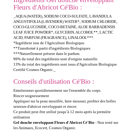
Fleurs d'Abricot Cé'Bio :
_AQUA (WATER), SODIUM COCO-SULFATE, LAVANDULA
ANGUSTIFOLIA (LAVENDER) WATER*, SODIUM CHLORIDE,
COCO-GLUCOSIDE, COCO-BETAINE, ALOE BARBADENSIS
LEAF JUICE POWDER*, GLYCERIN, ALCOHOL**, LACTIC
ACID, PARFUM (FRAGRANCE), LINALOOL***.
*Ingrédient issu de l'Agriculture Biologique.
**Transformé à partir d'ingrédients Biologiques.
***Naturellement présent dans le parfum.
99% du total des ingrédients sont d'origine naturelle.
13% du total des ingrédients sont issus d'Agriculture Biologique
Certifié Cosmos Organic._
Conseils d'utilisation Cé'Bio :
Emulsionner quotidiennement sur l'ensemble du corps.
Rincer soigneusement
Appliquer sur la peau mouillée, faire mousser, profiter des belles
senteurs d'abricot enveloppant et rincer.
Ce produit peut être utilisé jusqu’à 12 mois après la première
utilisation
Gel douche enveloppant Fleurs d'Abricot Cé'Bio
- Non testé sur
les Animaux, Ecocert, Cosmos Organic.