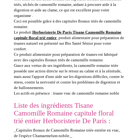
triés, séchés de camomille romaine, aidant à procurer aide à la
digestion et aide au clame, ce qui est excellent pour votre
organisme .
Ceci est possible grâce à des capitules floraux triés de camomille
romaine.
Le produit
Herboristerie De Paris Tisane Camomille Romaine
capitule floral trié entier
, produit alimentaire pour préparation de
tisanes naturel est présenté sur Bio Santé Sénior pour votre
confort.
Ce produit alimentaire pour préparation de tisanes est fabriqué
avec des capitules floraux triés de camomille romaine.
Grace aux vertus de ses ingrédients, la camomille romaine triée
possède une action directe sur le retour au calme et à la zénitude,
mais aussi l'apport d'une aide sur les digestions difficiles, contre le
stress, contre la nervosité et contre les problèmes de digestion et
de ballonnements.
Les actifs en présence : tisane vrac de camomille romaine noble
Liste des ingrédients Tisane
Camomille Romaine capitule floral
trié entier Herboristerie De Paris :
_Capitules floraux de Camomille Romaine triée entière en vrac,
de l'espèce Chamaemelum nobile._