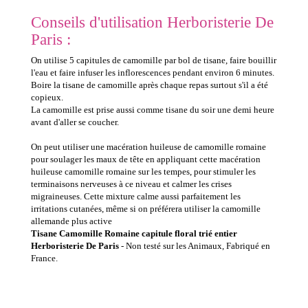
Conseils d'utilisation Herboristerie De
Paris :
On utilise 5 capitules de camomille par bol de tisane, faire bouillir
l'eau et faire infuser les inflorescences pendant environ 6 minutes.
Boire la tisane de camomille après chaque repas surtout s'il a été
copieux.
La camomille est prise aussi comme tisane du soir une demi heure
avant d'aller se coucher.
On peut utiliser une macération huileuse de camomille romaine
pour soulager les maux de tête en appliquant cette macération
huileuse camomille romaine sur les tempes, pour stimuler les
terminaisons nerveuses à ce niveau et calmer les crises
migraineuses. Cette mixture calme aussi parfaitement les
irritations cutanées, même si on préférera utiliser la camomille
allemande plus active
Tisane Camomille Romaine capitule floral trié entier
Herboristerie De Paris
- Non testé sur les Animaux, Fabriqué en
France.