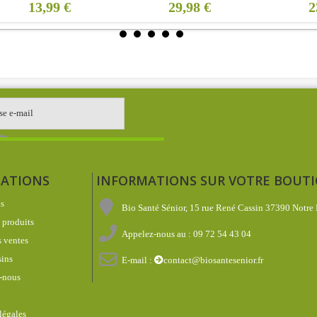
13,99 €
29,98 €
2
ATIONS
INFORMATIONS SUR VOTRE BOUT
s
Bio Santé Sénior, 15 rue René Cassin 37390 Notre
produits
Appelez-nous au :
09 72 54 43 04
 ventes
ins
E-mail :
contact@biosantesenior.fr
-nous
légales