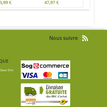
3,99 €
47,97 €
15,18 €
Nous suivre
IQUE
 Dame D'oé