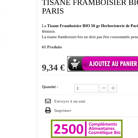
TISANE FRAMBOISIER BI
PARIS
La
Tisane Framboisier BIO 50 gr Herboristerie de Par
féminin.
La tisane framboisier bio ne doit pas être consommée pend
61
Produits
9,34 €
Quantité :
Envoyer à un ami
Imprimer