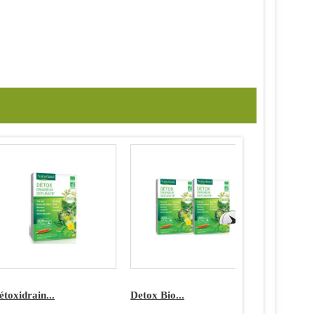
étoxidrain...
Detox Bio...
Konjac bi