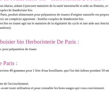
 idaeus, aidant à procurer maintien de la santé menstruelle et aide au féminin, ce q
oupées de framboisier bio.
Paris, produit alimentaire pour préparation de tisanes d'origine naturelle est propo
vec un complexe apportant : feuilles coupées de framboisier bio.
es bio en tisane agit sur le maintien de la régularité du cycle et une aide aux foncti
uations).
boisier bio Herboristerie De Paris :
c pour préparation de tisane
e Paris :
 environ 40 grammes pour 1 litre d'eau bouillante, que l'on fait infuser pendant 10 min
ate de l'accouchement.
avant toute utilisation et pour connaître les bons usages qui vous conviennent.