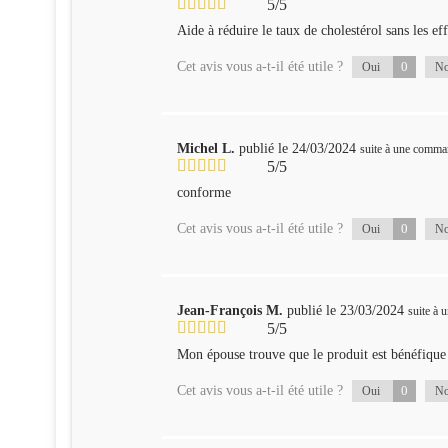
5/5
Aide à réduire le taux de cholestérol sans les ef
Cet avis vous a-t-il été utile ?
0
Oui
N
Michel L.
publié le 24/03/2024
suite à une comma
5/5
conforme
Cet avis vous a-t-il été utile ?
0
Oui
N
Jean-François M.
publié le 23/03/2024
suite à
5/5
Mon épouse trouve que le produit est bénéfique 
Cet avis vous a-t-il été utile ?
0
Oui
N