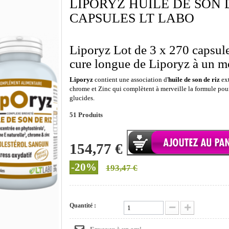
LIPORYZ HUILE DE SON D
CAPSULES LT LABO
Liporyz Lot de 3 x 270 capsul
cure longue de Liporyz à un m
Liporyz
contient une association d'
huile de son de riz
ext
chrome et Zinc qui complètent à merveille la formule pour
glucides.
51
Produits
154,77 €
-20%
193,47 €
Quantité :