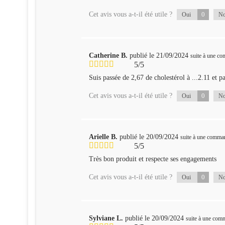
Cet avis vous a-t-il été utile ?
0
Oui
N
Catherine B.
publié le 21/09/2024
suite à une c
5/5
Suis passée de 2,67 de cholestérol à ...2.11 et p
Cet avis vous a-t-il été utile ?
0
Oui
N
Arielle B.
publié le 20/09/2024
suite à une comma
5/5
Très bon produit et respecte ses engagements
Cet avis vous a-t-il été utile ?
0
Oui
N
Sylviane L.
publié le 20/09/2024
suite à une com