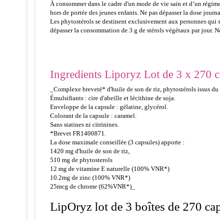
À consommer dans le cadre d'un mode de vie sain et d’un régime 
hors de portée des jeunes enfants. Ne pas dépasser la dose journa
Les phytostérols se destinent exclusivement aux personnes qui s
dépasser la consommation de 3 g de stérols végétaux par jour. Ne
Ingredients Liporyz Lot de 3 x 270 
_Complexe breveté* d'huile de son de riz, phytostérols issus du 
Émulsifiants : cire d'abeille et lécithine de soja.
Enveloppe de la capsule : gélatine, glycérol.
Colorant de la capsule : caramel.
Sans statines ni citrinines.
*Brevet FR1400871.
La dose maximale conseillée (3 capsules) apporte :
1420 mg d'huile de son de riz,
510 mg de phytosterols
12 mg de vitamine E naturelle (100% VNR*)
10.2mg de zinc (100% VNR*)
25mcg de chrome (62%VNR*)_
LipOryz lot de 3 boîtes de 270 ca