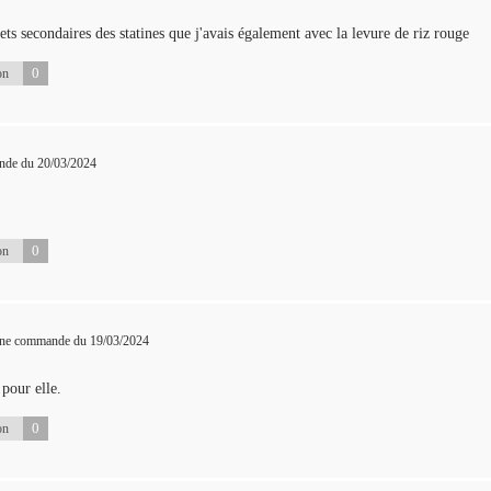
fets secondaires des statines que j'avais également avec la levure de riz rouge
0
on
nde du 20/03/2024
0
on
 une commande du 19/03/2024
pour elle.
0
on