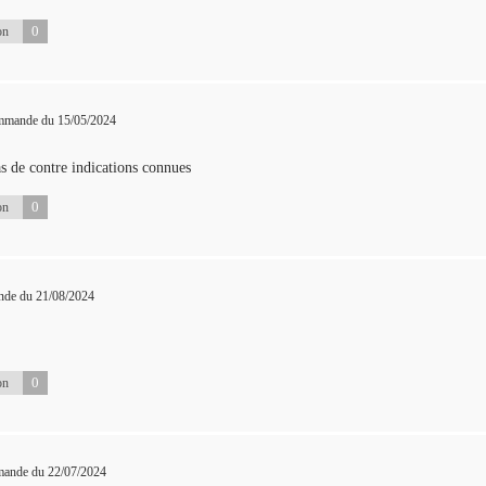
0
on
ommande du 15/05/2024
as de contre indications connues
0
on
nde du 21/08/2024
0
on
mande du 22/07/2024