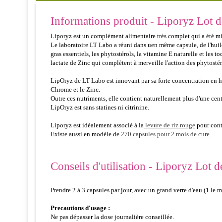
Informations produit - Liporyz Lot d
Liporyz est un complément alimentaire très complet qui a été mi
Le laboratoire LT Labo a réuni dans uen même capsule, de l'huile d
gras essentiels, les phytostérols, la vitamine E naturelle et les
lactate de Zinc qui complètent à merveille l'action des phytostér
LipOryz de LT Labo est innovant par sa forte concentration en hu
Chrome et le Zinc.
Outre ces nutriments, elle contient naturellement plus d'une cent
LipOryz est sans statines ni citrinine.
Liporyz est idéalement associé à la
levure de riz rouge
pour contr
Existe aussi en modèle de
270 capsules pour 2 mois de cure
.
Conseils d'utilisation - Liporyz Lot 
Prendre 2 à 3 capsules par jour, avec un grand verre d'eau (1 le 
Precautions d'usage :
Ne pas dépasser la dose journalière conseillée.