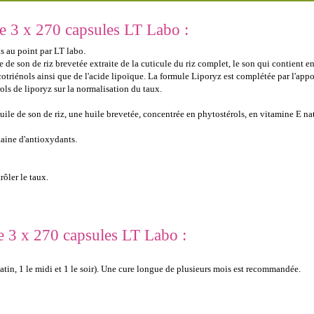
e 3 x 270 capsules LT Labo :
s au point par LT labo.
e son de riz brevetée extraite de la cuticule du riz complet, le son qui contient en 
 tocotriénols ainsi que de l'acide lipoïque. La formule Liporyz est complétée par l'a
ols de liporyz sur la normalisation du taux.
ile de son de riz, une huile brevetée, concentrée en phytostérols, en vitamine E na
aine d'antioxy­dants.
ôler le taux.
de 3 x 270 capsules LT Labo :
matin, 1 le midi et 1 le soir). Une cure longue de plusieurs mois est recommandée.