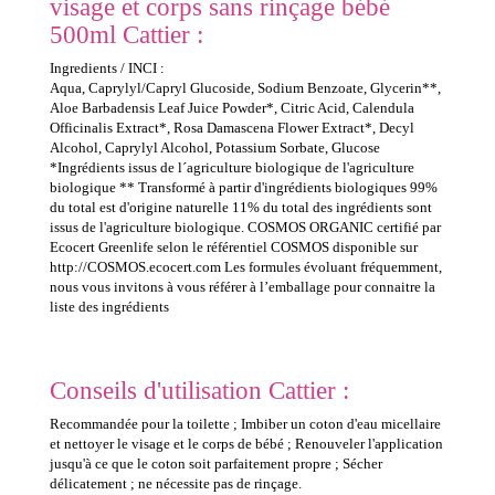
visage et corps sans rinçage bébé
500ml Cattier :
Ingredients / INCI :
Aqua, Caprylyl/Capryl Glucoside, Sodium Benzoate, Glycerin**,
Aloe Barbadensis Leaf Juice Powder*, Citric Acid, Calendula
Officinalis Extract*, Rosa Damascena Flower Extract*, Decyl
Alcohol, Caprylyl Alcohol, Potassium Sorbate, Glucose
*Ingrédients issus de l´agriculture biologique de l'agriculture
biologique ** Transformé à partir d'ingrédients biologiques 99%
du total est d'origine naturelle 11% du total des ingrédients sont
issus de l'agriculture biologique. COSMOS ORGANIC certifié par
Ecocert Greenlife selon le référentiel COSMOS disponible sur
http://COSMOS.ecocert.com Les formules évoluant fréquemment,
nous vous invitons à vous référer à l’emballage pour connaitre la
liste des ingrédients
Conseils d'utilisation Cattier :
Recommandée pour la toilette ; Imbiber un coton d'eau micellaire
et nettoyer le visage et le corps de bébé ; Renouveler l'application
jusqu'à ce que le coton soit parfaitement propre ; Sécher
délicatement ; ne nécessite pas de rinçage.