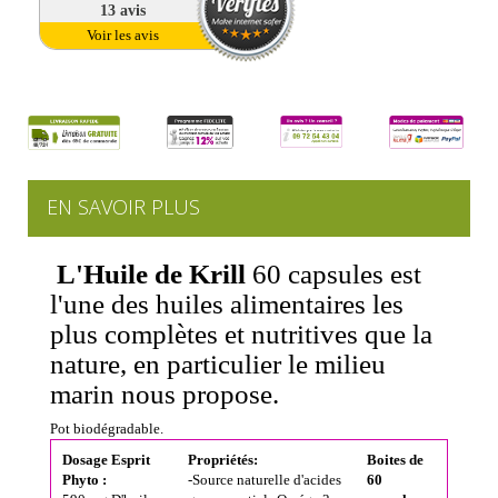
13
avis
Voir les avis
EN SAVOIR PLUS
L'Huile de Krill
60 capsules est
l'une des huiles alimentaires les
plus complètes et nutritives que la
nature, en particulier le milieu
marin nous propose.
Pot biodégradable.
Dosage Esprit
Propriétés:
Boites de
Phyto :
-Source naturelle d'acides
60