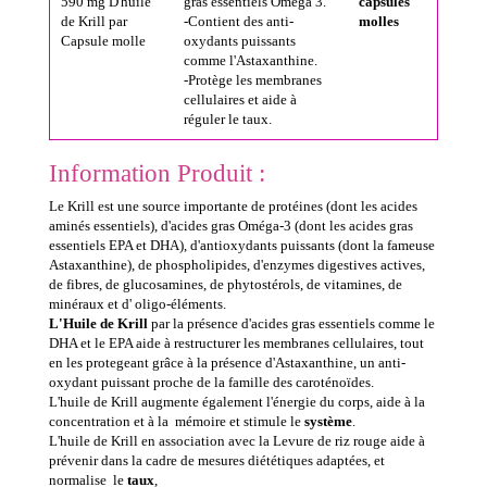
590 mg D'huile
gras essentiels Oméga 3.
capsules
de Krill par
-Contient des anti-
molles
Capsule molle
oxydants puissants
comme l'Astaxanthine.
-Protège les membranes
cellulaires et aide à
réguler le taux.
Information Produit :
Le Krill est une source importante de protéines (dont les acides
aminés essentiels), d'acides gras Oméga-3 (dont les acides gras
essentiels EPA et DHA), d'antioxydants puissants (dont la fameuse
Astaxanthine), de phospholipides, d'enzymes digestives actives,
de fibres, de glucosamines, de phytostérols, de vitamines, de
minéraux et d' oligo-éléments.
L'Huile de Krill
par la présence d'acides gras essentiels comme le
DHA et le EPA aide à restructurer
les membranes cellulaires, tout
en les protegeant grâce à la présence d'Astaxanthine, un anti-
oxydant puissant proche de la famille des caroténoïdes.
L'huile de Krill augmente également l'énergie du corps,
aide à la
concentration et à la mémoire
et stimule le
système
.
L'huile de Krill en association avec la Levure de riz rouge aide à
prévenir dans la cadre de mesures diététiques adaptées, et
normalise le
taux
,