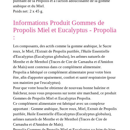
purifiant de la Propolis et à l'action adoucissante de la gomme
arabique et du Miel.
Poids net: 2 x 45 g.
Informations Produit Gommes de
Propolis Miel et Eucalyptus - Propolia
:
Les composants, des actifs comme la gomme arabique, le Sucre
roux, le Miel, l'Extrait de Propolis purifiée, l'Huile Essentielle
d'Eucalyptus (Eucalyptus globulus), les arômes naturels de
Menthe et de Menthol (Traces de Cire de Carnauba et d'Amidon
de Maïs) sont contenus dans ce complément alimentaire.
Propolia a fabriqué ce complément alimentaire pour votre bien
être, afin d'apporter apaisement, confort et santé respiratoire (pour
son maintien par l'eucalyptus).
Pour que votre bouche obtienne de nouveau bonne haleine et
fraîcheur, nous vous proposons sur notre site marchand, ce produit
Gommes de Propolis Miel et Eucalyptus Propolia.
Ce complément alimentaire est fabriqué avec un complexe
apportant : Gomme arabique, Sucre roux, Miel, Extrait de Propolis
purifiée, Huile Essentielle d'Eucalyptus (Eucalyptus globulus),
arômes naturels de Menthe et de Menthol (Traces de Cire de
Carnauba et d'Amidon de Maïs).
Propolia Gommes de Propolis Miel et Eucalyptus va faire du bien