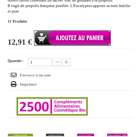
boites carton contenant un sachet Vrac de gommes à la propolis.
Il s'agit de propolis française purifiée. L'Eucalyptus apporte sa note fraîche
et pure.
11
Produits
12,91 €
Quantité :
Envoyer à un ami
Imprimer