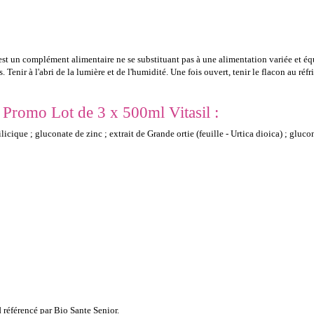
est un complément alimentaire ne se substituant pas à une alimentation variée et équ
Tenir à l'abri de la lumière et de l'humidité. Une fois ouvert, tenir le flacon au réfri
 Promo Lot de 3 x 500ml Vitasil :
silicique ; gluconate de zinc ; extrait de Grande ortie (feuille - Urtica dioica) ; glu
l
référencé par Bio Sante Senior.