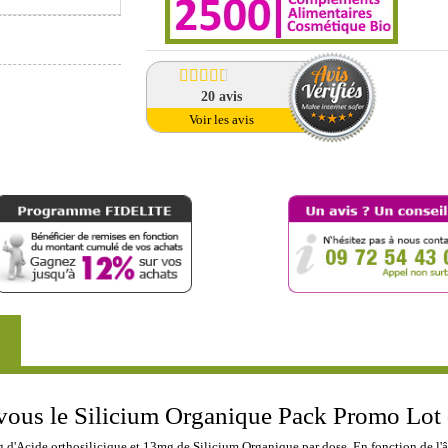
20
avis
Voir les avis
 vous le Silicium Organique Pack Promo Lot 
 d'Acide orthosilicique et 13mg de Silicium Organique par dose. En fonction de l'â