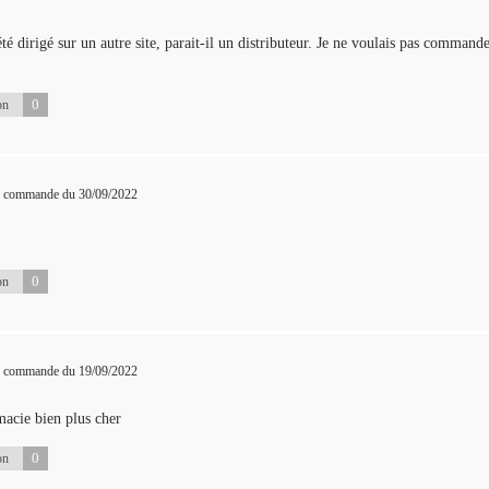
té dirigé sur un autre site, parait-il un distributeur. Je ne voulais pas commande
0
on
ne commande du 30/09/2022
0
on
ne commande du 19/09/2022
rmacie bien plus cher
0
on