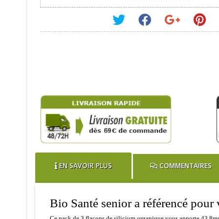
EN SAVOIR PLUS
COMMENTAIRES
Bio Santé senior a référencé pour
Ce pack de 3 flacons de silicium organique vous apporte 43.8mg