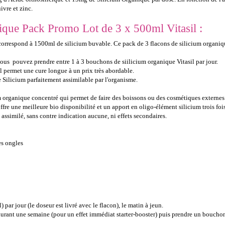
ivre et zinc.
ique Pack Promo Lot de 3 x 500ml Vitasil :
orrespond à 1500ml de silicium buvable. Ce pack de 3 flacons de silicium organi
vous pouvez prendre entre 1 à 3 bouchons de siilicium organique Vitasil par jour.
 permet une cure longue à un prix très abordable.
 Silicium parfaitement assimilable par l'organisme.
 organique concentré qui permet de faire des boissons ou des cosmétiques externes à
fre une meilleure bio disponibilité et un apport en oligo-élément silicium trois fois
assimilé, sans contre indication aucune, ni effets secondaires.
es ongles
r jour (le doseur est livré avec le flacon), le matin à jeun.
rant une semaine (pour un effet immédiat starter-booster) puis prendre un bouchon