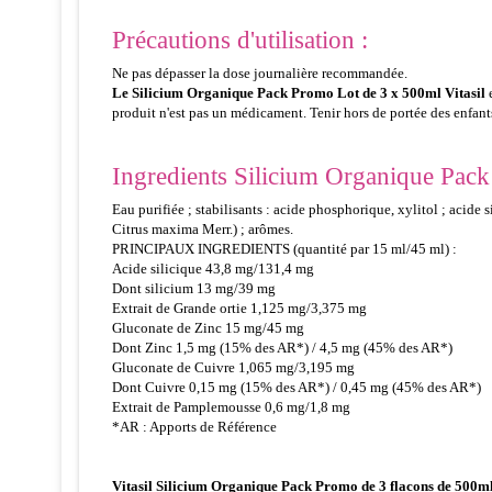
Précautions d'utilisation :
Ne pas dépasser la dose journalière recommandée.
Le Silicium Organique Pack Promo Lot de 3 x 500ml Vitasil
produit n'est pas un médicament. Tenir hors de portée des enfants. 
Ingredients Silicium Organique Pack
Eau purifiée ; stabilisants : acide phosphorique, xylitol ; acide 
Citrus maxima Merr.) ; arômes.
PRINCIPAUX INGREDIENTS (quantité par 15 ml/45 ml) :
Acide silicique 43,8 mg/131,4 mg
Dont silicium 13 mg/39 mg
Extrait de Grande ortie 1,125 mg/3,375 mg
Gluconate de Zinc 15 mg/45 mg
Dont Zinc 1,5 mg (15% des AR*) / 4,5 mg (45% des AR*)
Gluconate de Cuivre 1,065 mg/3,195 mg
Dont Cuivre 0,15 mg (15% des AR*) / 0,45 mg (45% des AR*)
Extrait de Pamplemousse 0,6 mg/1,8 mg
*AR : Apports de Référence
Vitasil Silicium Organique Pack Promo de 3 flacons de 500m