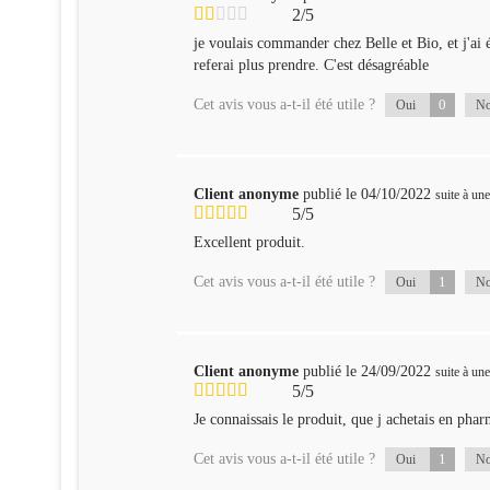
2/5
je voulais commander chez Belle et Bio, et j'ai é
referai plus prendre. C'est désagréable
Cet avis vous a-t-il été utile ?
0
Oui
N
Client anonyme
publié le 04/10/2022
suite à u
5/5
Excellent produit.
Cet avis vous a-t-il été utile ?
1
Oui
N
Client anonyme
publié le 24/09/2022
suite à u
5/5
Je connaissais le produit, que j achetais en pha
Cet avis vous a-t-il été utile ?
1
Oui
N