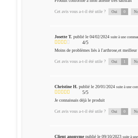
Produit conforme à mon attente très satisfait
Cet avis vous a-t-il été utile ?
0
Oui
N
Josette T.
publié le 04/02/2024
suite à une comma
4/5
Moins de problèmes liés à l'arthrose,et meilleur 
Cet avis vous a-t-il été utile ?
1
Oui
N
Christine H.
publié le 20/01/2024
suite à une c
5/5
Je connaissais déjà le produit
Cet avis vous a-t-il été utile ?
0
Oui
N
Client anonyme
publié le 09/10/2023
suite à u