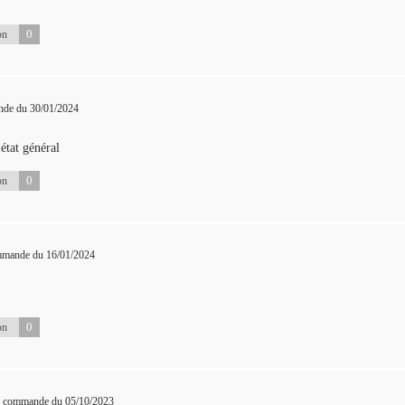
0
on
nde du 30/01/2024
état général
0
on
ommande du 16/01/2024
0
on
ne commande du 05/10/2023