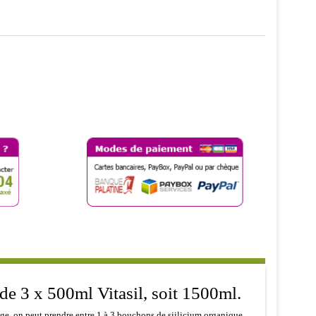
de 3 x 500ml Vitasil, soit 1500ml.
ge, on peut prendre entre 1 à 3 bouchons de siilicium organique