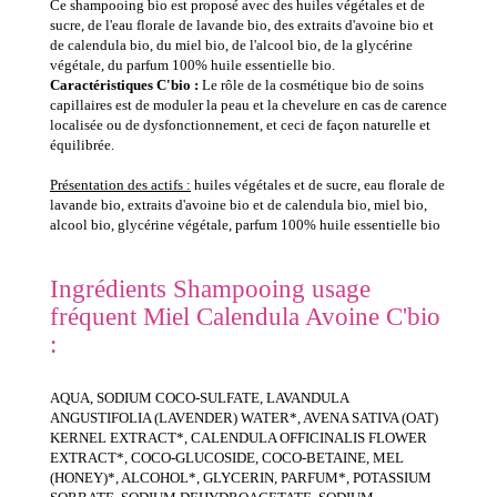
Ce shampooing bio est proposé avec des huiles végétales et de
sucre, de l'eau florale de lavande bio, des extraits d'avoine bio et
de calendula bio, du miel bio, de l'alcool bio, de la glycérine
végétale, du parfum 100% huile essentielle bio.
Caractéristiques C'bio :
Le rôle de la cosmétique bio de soins
capillaires est de moduler la peau et la chevelure en cas de carence
localisée ou de dysfonctionnement, et ceci de façon naturelle et
équilibrée.
Présentation des actifs :
huiles végétales et de sucre, eau florale de
lavande bio, extraits d'avoine bio et de calendula bio, miel bio,
alcool bio, glycérine végétale, parfum 100% huile essentielle bio
Ingrédients Shampooing usage
fréquent Miel Calendula Avoine C'bio
:
AQUA, SODIUM COCO-SULFATE, LAVANDULA
ANGUSTIFOLIA (LAVENDER) WATER*, AVENA SATIVA (OAT)
KERNEL EXTRACT*, CALENDULA OFFICINALIS FLOWER
EXTRACT*, COCO-GLUCOSIDE, COCO-BETAINE, MEL
(HONEY)*, ALCOHOL*, GLYCERIN, PARFUM*, POTASSIUM