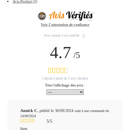
Avis Produit (3)
Voir l'attestation de confiance
Avis soumis à un contrôle
4.7
/5
Calculé à partir de
3
avis client(s)
Trier l'affichage des avis :
Annick C.
publié le 30/09/2024
suite à une commande du
24/09/2024
5/5
bien